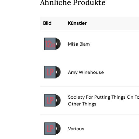
Ähnliche Produkte
Bild
Künstler
Miša Blam
Amy Winehouse
Society For Putting Things On T
Other Things
Various