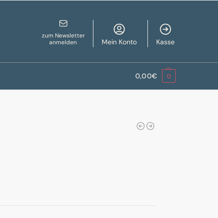
zum Newsletter
Mein Konto
Kasse
anmelden
0,00
€
0