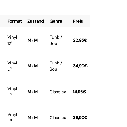
Format
Zustand
Genre
Preis
Vinyl
Funk /
M
/
M
22,95
€
12"
Soul
Vinyl
Funk /
M
/
M
34,90
€
LP
Soul
Vinyl
M
/
M
Classical
14,95
€
LP
Vinyl
M
/
M
Classical
39,50
€
LP