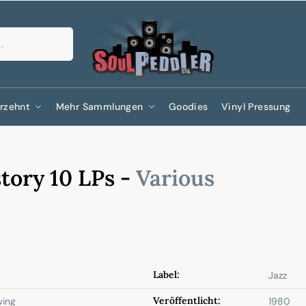
Suchen
rzehnt
Mehr Sammlungen
Goodies
Vinyl Pressung
story 10 LPs -
Various
Label:
Jazz
Veröffentlicht:
wing
1980