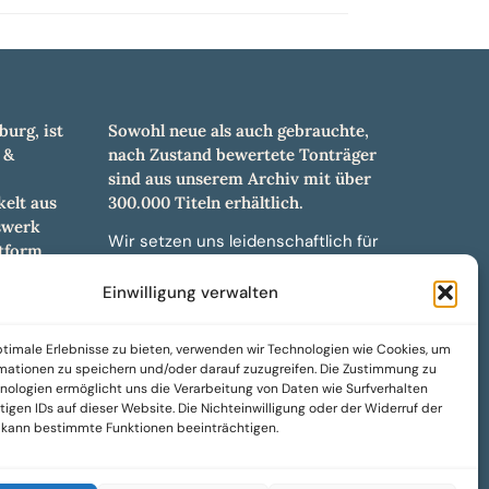
burg, ist
Sowohl neue als auch gebrauchte,
 &
nach Zustand bewertete Tonträger
sind aus unserem Archiv mit über
elt aus
300.000 Titeln erhältlich.
swerk
Wir setzen uns leidenschaftlich für
tform.
unabhängige Künstler und Labels ein
hl an
und bieten hochwertige,
Einwilligung verwalten
ürdigen
maßgeschneiderte Lösungen aus
und -
über 30 Jahren Erfahrung in der
timale Erlebnisse zu bieten, verwenden wir Technologien wie Cookies, um
weiteren
Musikindustrie.
mationen zu speichern und/oder darauf zuzugreifen. Die Zustimmung zu
nologien ermöglicht uns die Verarbeitung von Daten wie Surfverhalten
SoulPeddler Mailorder, Records &
igen IDs auf dieser Website. Die Nichteinwilligung oder der Widerruf der
Vinyl Production – DUBOX –
g kann bestimmte Funktionen beeinträchtigen.
Nettirock – Nice Guy Records –
MOVA Museum of Vinyl Arts