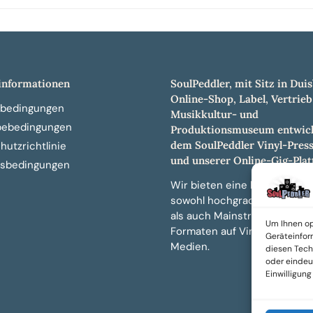
nformationen
SoulPeddler, mit Sitz in Duis
Online-Shop, Label, Vertrieb
bedingungen
Musikkultur- und
bebedingungen
Produktionsmuseum entwick
dem SoulPeddler Vinyl-Pres
utzrichtlinie
und unserer Online-Gig-Plat
sbedingungen
Wir bieten eine breite Auswa
sowohl hochgradig sammelw
als auch Mainstream-Titeln 
Um Ihnen op
Formaten auf Vinyl, CD und 
Geräteinfor
Medien.
diesen Tech
oder eindeut
Einwilligun