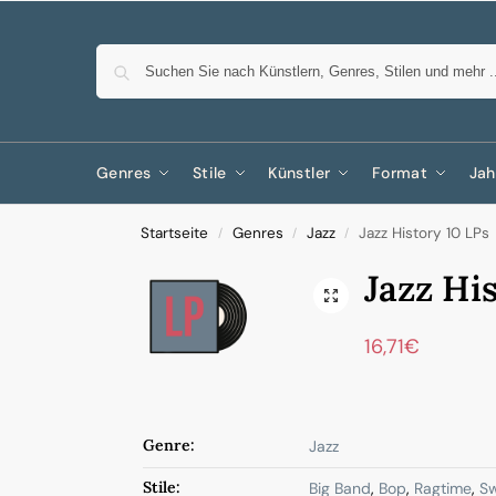
Genres
Stile
Künstler
Format
Jah
Startseite
Genres
Jazz
Jazz History 10 LPs
/
/
/
Jazz Hi
16,71
€
Genre:
Jazz
Stile:
Big Band
,
Bop
,
Ragtime
,
S