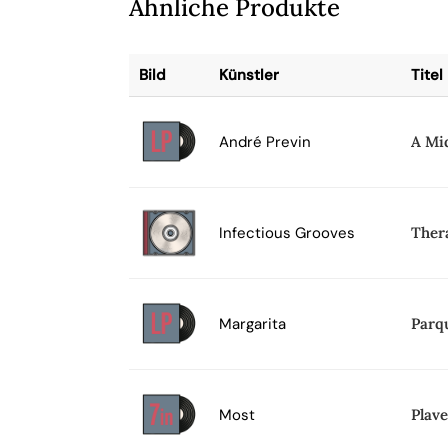
Ähnliche Produkte
Bild
Künstler
Titel
André Previn
A Mi
Infectious Grooves
Ther
Margarita
Parq
Most
Plave