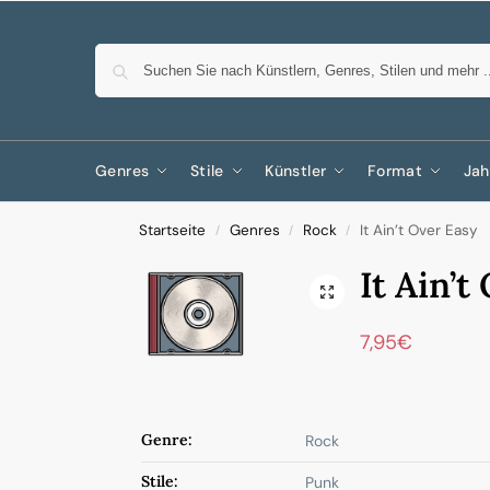
Genres
Stile
Künstler
Format
Jah
Startseite
Genres
Rock
It Ain’t Over Easy
/
/
/
It Ain’t
7,95
€
Genre:
Rock
Stile:
Punk