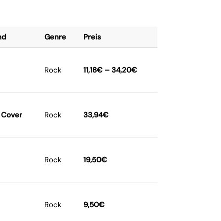
nd
Genre
Preis
Rock
11,18
€
–
34,20
€
 Cover
Rock
33,94
€
Rock
19,50
€
Rock
9,50
€