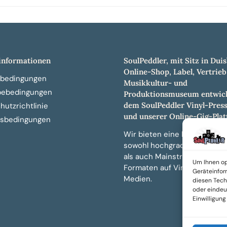
nformationen
SoulPeddler, mit Sitz in Duis
Online-Shop, Label, Vertrieb
bedingungen
Musikkultur- und
bebedingungen
Produktionsmuseum entwick
dem SoulPeddler Vinyl-Pres
utzrichtlinie
und unserer Online-Gig-Plat
sbedingungen
Wir bieten eine breite Auswa
sowohl hochgradig sammelw
als auch Mainstream-Titeln 
Um Ihnen op
Formaten auf Vinyl, CD und 
Geräteinfor
Medien.
diesen Tech
oder eindeut
Einwilligun