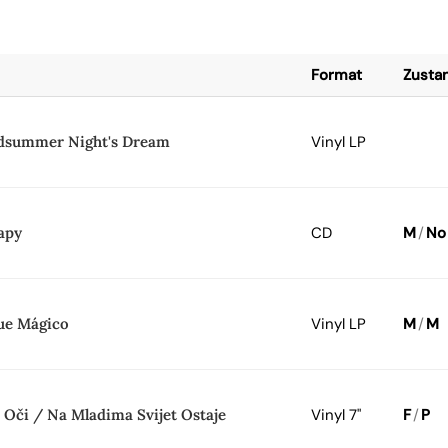
Format
Zusta
dsummer Night's Dream
Vinyl LP
apy
CD
M
/
No
ue Mágico
Vinyl LP
M
/
M
 Oči / Na Mladima Svijet Ostaje
Vinyl 7"
F
/
P