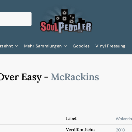
Suchen
rzehnt
Mehr Sammlungen
Goodies
Vinyl Pressung
 Over Easy -
McRackins
Label:
Wolveri
Veröffentlicht:
2010