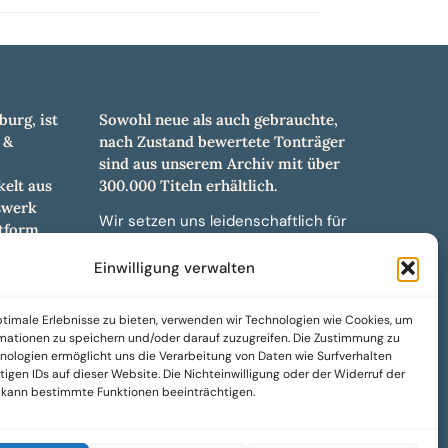
burg, ist
Sowohl neue als auch gebrauchte,
 &
nach Zustand bewertete Tonträger
sind aus unserem Archiv mit über
elt aus
300.000 Titeln erhältlich.
swerk
Wir setzen uns leidenschaftlich für
tform.
unabhängige Künstler und Labels ein
hl an
und bieten hochwertige,
Einwilligung verwalten
ürdigen
maßgeschneiderte Lösungen aus
und -
über 30 Jahren Erfahrung in der
timale Erlebnisse zu bieten, verwenden wir Technologien wie Cookies, um
weiteren
Musikindustrie.
mationen zu speichern und/oder darauf zuzugreifen. Die Zustimmung zu
nologien ermöglicht uns die Verarbeitung von Daten wie Surfverhalten
SoulPeddler Mailorder, Records &
igen IDs auf dieser Website. Die Nichteinwilligung oder der Widerruf der
Vinyl Production – DUBOX –
g kann bestimmte Funktionen beeinträchtigen.
Nettirock – Nice Guy Records –
MOVA Museum of Vinyl Arts