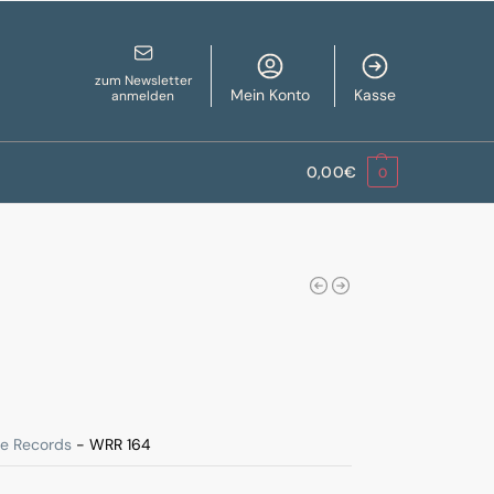
zum Newsletter
Mein Konto
Kasse
anmelden
0,00
€
0
ne Records
- WRR 164