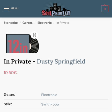
MENU
0
Startseite
Genres
Electronic
In Private
/
/
/
In Private -
Dusty Springfield
10,50
€
Genre:
Electronic
Stile:
Synth-pop