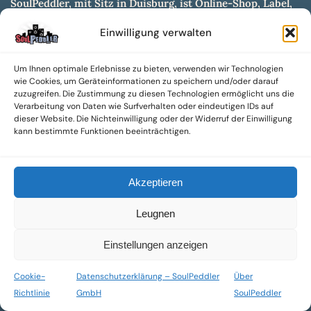
SoulPeddler, mit Sitz in Duisburg, ist Online-Shop, Label,
Vertrieb & Musikkultur- und Produktionsmuseum
Einwilligung verwalten
entwickelt aus dem SoulPeddler Vinyl-Presswerk und
unserer Online-Gig-Plattform.
Um Ihnen optimale Erlebnisse zu bieten, verwenden wir Technologien
Wir bieten eine breite Auswahl an sowohl hochgradig
wie Cookies, um Geräteinformationen zu speichern und/oder darauf
sammelwürdigen als auch Mainstream-Titeln und -Formaten auf
zuzugreifen. Die Zustimmung zu diesen Technologien ermöglicht uns die
Vinyl, CD und weiteren Medien.
Verarbeitung von Daten wie Surfverhalten oder eindeutigen IDs auf
dieser Website. Die Nichteinwilligung oder der Widerruf der Einwilligung
Sowohl neue als auch gebrauchte, nach Zustand bewertete
kann bestimmte Funktionen beeinträchtigen.
Tonträger sind aus unserem Archiv mit über 300.000
Titeln erhältlich.
Akzeptieren
Wir setzen uns leidenschaftlich für unabhängige Künstler und
Labels ein und bieten hochwertige, maßgeschneiderte Lösungen
Leugnen
aus über 30 Jahren Erfahrung in der Musikindustrie.
SoulPeddler Mailorder, Records & Vinyl Production – DUBOX –
Einstellungen anzeigen
Nettirock – Nice Guy Records – MOVA Museum of Vinyl Arts
Cookie-
Datenschutzerklärung – SoulPeddler
Über
© 2025 SoulPeddler GmbH®
Richtlinie
GmbH
SoulPeddler