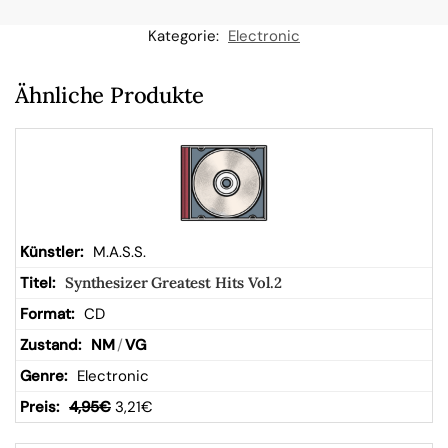
n
Kategorie:
Electronic
W
Ähnliche Produkte
ar
en
kor
M.A.S.S.
Synthesizer Greatest Hits Vol.2
b
CD
NM
/
VG
Electronic
4,95
€
3,21
€