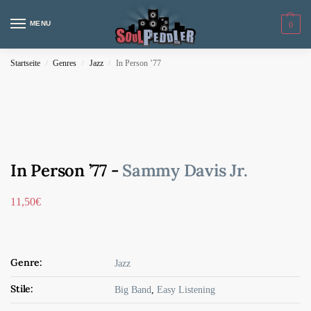
MENU
0
Startseite
Genres
Jazz
In Person ’77
/
/
/
In Person ’77 -
Sammy Davis Jr.
11,50
€
Genre:
Jazz
Stile:
Big Band
,
Easy Listening