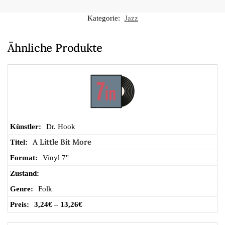
n
Kategorie:
Jazz
Wa
Ähnliche Produkte
ren
ko
rb
Dr. Hook
A Little Bit More
Vinyl 7"
Folk
3,24
€
–
13,26
€