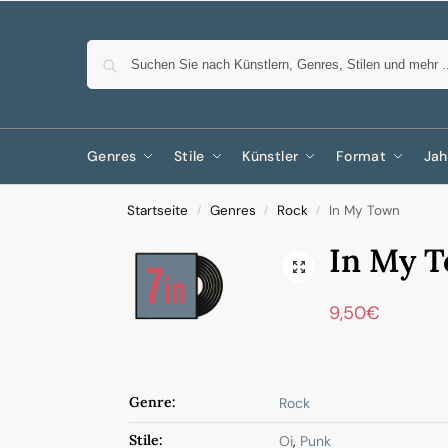
Genres
Stile
Künstler
Format
Jah
Startseite
Genres
Rock
In My Town
/
/
/
In My 
9,50
€
Genre:
Rock
Stile:
Oi
,
Punk