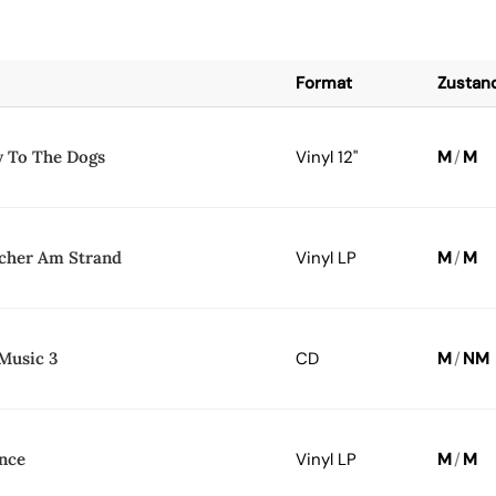
Format
Zustan
y To The Dogs
Vinyl 12"
M
/
M
icher Am Strand
Vinyl LP
M
/
M
Music 3
CD
M
/
NM
ence
Vinyl LP
M
/
M