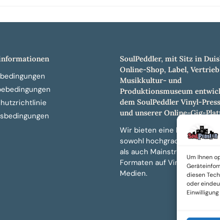
nformationen
SoulPeddler, mit Sitz in Duis
Online-Shop, Label, Vertrieb
bedingungen
Musikkultur- und
bebedingungen
Produktionsmuseum entwick
dem SoulPeddler Vinyl-Pres
utzrichtlinie
und unserer Online-Gig-Plat
sbedingungen
Wir bieten eine breite Auswa
sowohl hochgradig sammelw
als auch Mainstream-Titeln 
Um Ihnen op
Formaten auf Vinyl, CD und 
Geräteinfor
Medien.
diesen Tech
oder eindeut
Einwilligun