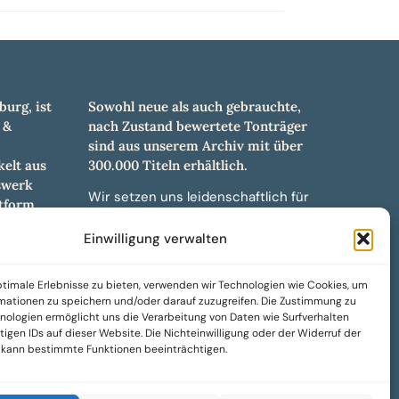
burg, ist
Sowohl neue als auch gebrauchte,
 &
nach Zustand bewertete Tonträger
sind aus unserem Archiv mit über
elt aus
300.000 Titeln erhältlich.
swerk
Wir setzen uns leidenschaftlich für
tform.
unabhängige Künstler und Labels ein
hl an
und bieten hochwertige,
Einwilligung verwalten
ürdigen
maßgeschneiderte Lösungen aus
und -
über 30 Jahren Erfahrung in der
timale Erlebnisse zu bieten, verwenden wir Technologien wie Cookies, um
weiteren
Musikindustrie.
mationen zu speichern und/oder darauf zuzugreifen. Die Zustimmung zu
nologien ermöglicht uns die Verarbeitung von Daten wie Surfverhalten
SoulPeddler Mailorder, Records &
igen IDs auf dieser Website. Die Nichteinwilligung oder der Widerruf der
Vinyl Production – DUBOX –
g kann bestimmte Funktionen beeinträchtigen.
Nettirock – Nice Guy Records –
MOVA Museum of Vinyl Arts