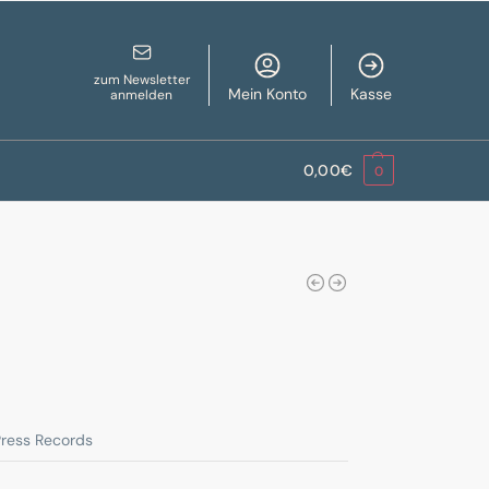
zum Newsletter
Mein Konto
Kasse
anmelden
0,00
€
0
Press Records