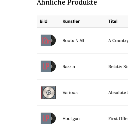
Ähnliche Produkte
Bild
Künstler
Titel
Boots N All
A Countr
Razzia
Relativ S
Various
Absolute 
Hooligan
First Off