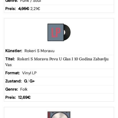
Funk / Soul
4,95
€
2,21
€
Rokeri S Moravu
Rokeri S Moravu Pevu U Glas I 10 Godina Zabavlju
Vas
Vinyl LP
G
/
G+
Folk
12,69
€