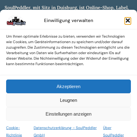
SoulPeddler, mit Sitz in Duisburg, ist Online-Shop, Label,
Vertrieb & Musikkultur- und Produktionsmuseum
Einwilligung verwalten
entwickelt aus dem SoulPeddler Vinyl-Presswerk und
unserer Online-Gig-Plattform.
Um Ihnen optimale Erlebnisse zu bieten, verwenden wir Technologien
Wir bieten eine breite Auswahl an sowohl hochgradig
wie Cookies, um Geräteinformationen zu speichern und/oder darauf
sammelwürdigen als auch Mainstream-Titeln und -Formaten auf
zuzugreifen. Die Zustimmung zu diesen Technologien ermöglicht uns die
Vinyl, CD und weiteren Medien.
Verarbeitung von Daten wie Surfverhalten oder eindeutigen IDs auf
dieser Website. Die Nichteinwilligung oder der Widerruf der Einwilligung
Sowohl neue als auch gebrauchte, nach Zustand bewertete
kann bestimmte Funktionen beeinträchtigen.
Tonträger sind aus unserem Archiv mit über 300.000
Titeln erhältlich.
Akzeptieren
Wir setzen uns leidenschaftlich für unabhängige Künstler und
Labels ein und bieten hochwertige, maßgeschneiderte Lösungen
Leugnen
aus über 30 Jahren Erfahrung in der Musikindustrie.
SoulPeddler Mailorder, Records & Vinyl Production – DUBOX –
Einstellungen anzeigen
Nettirock – Nice Guy Records – MOVA Museum of Vinyl Arts
Cookie-
Datenschutzerklärung – SoulPeddler
Über
© 2025 SoulPeddler GmbH®
Richtlinie
GmbH
SoulPeddler