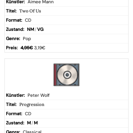
Aimee Mann
Two Of Us
CD
NM
/
VG
Pop
4,95
€
3,19
€
Peter Wolf
Progression
CD
M
/
M
Classical