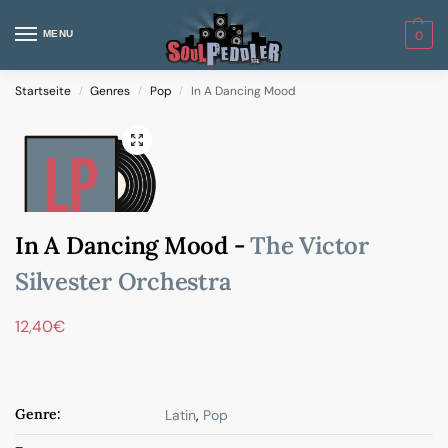
MENU
0
Startseite
Genres
Pop
In A Dancing Mood
/
/
/
In A Dancing Mood -
The Victor
Silvester Orchestra
12,40
€
Genre:
Latin
,
Pop