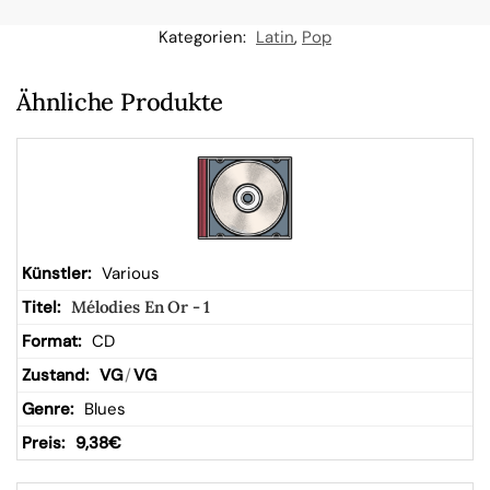
n
Kategorien:
Latin
,
Pop
W
Ähnliche Produkte
ar
en
kor
Various
Mélodies En Or - 1
b
CD
VG
/
VG
Blues
9,38
€