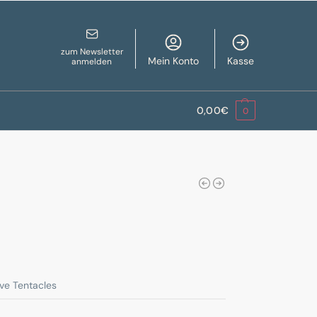
zum Newsletter
Mein Konto
Kasse
anmelden
0,00
€
0
ive Tentacles