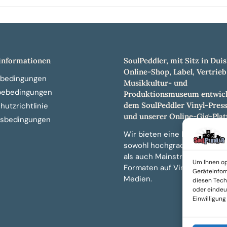
nformationen
SoulPeddler, mit Sitz in Duis
Online-Shop, Label, Vertrieb
bedingungen
Musikkultur- und
bebedingungen
Produktionsmuseum entwick
dem SoulPeddler Vinyl-Pres
utzrichtlinie
und unserer Online-Gig-Plat
sbedingungen
Wir bieten eine breite Auswa
sowohl hochgradig sammelw
als auch Mainstream-Titeln 
Um Ihnen op
Formaten auf Vinyl, CD und 
Geräteinfor
Medien.
diesen Tech
oder eindeut
Einwilligun