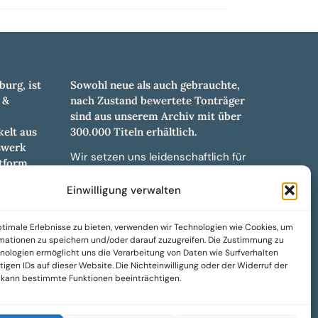
burg, ist
Sowohl neue als auch gebrauchte,
 &
nach Zustand bewertete Tonträger
sind aus unserem Archiv mit über
elt aus
300.000 Titeln erhältlich.
swerk
Wir setzen uns leidenschaftlich für
tform.
unabhängige Künstler und Labels ein
hl an
und bieten hochwertige,
Einwilligung verwalten
ürdigen
maßgeschneiderte Lösungen aus
und -
über 30 Jahren Erfahrung in der
timale Erlebnisse zu bieten, verwenden wir Technologien wie Cookies, um
weiteren
Musikindustrie.
mationen zu speichern und/oder darauf zuzugreifen. Die Zustimmung zu
nologien ermöglicht uns die Verarbeitung von Daten wie Surfverhalten
SoulPeddler Mailorder, Records &
igen IDs auf dieser Website. Die Nichteinwilligung oder der Widerruf der
Vinyl Production – DUBOX –
g kann bestimmte Funktionen beeinträchtigen.
Nettirock – Nice Guy Records –
MOVA Museum of Vinyl Arts