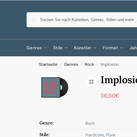
Genres
Stile
Künstler
Format
Jah
Startseite
Genres
Rock
Implosion
/
/
/
Implosi
36,50
€
Genre:
Rock
Stile:
Hardcore
,
Punk