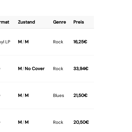
rmat
Zustand
Genre
Preis
nyl LP
M
/
M
Rock
16,25
€
D
M
/
No Cover
Rock
33,94
€
D
M
/
M
Blues
21,50
€
D
M
/
M
Rock
20,50
€