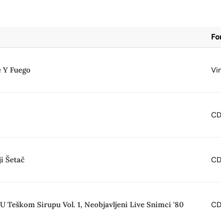
Fo
e Y Fuego
Vi
C
ji Šetač
C
U Teškom Sirupu Vol. 1, Neobjavljeni Live Snimci '80
C