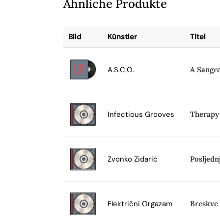
Ähnliche Produkte
Bild
Künstler
Titel
A.S.C.O.
A Sangr
Infectious Grooves
Therapy
Zvonko Zidarić
Posljedn
Električni Orgazam
Breskve 