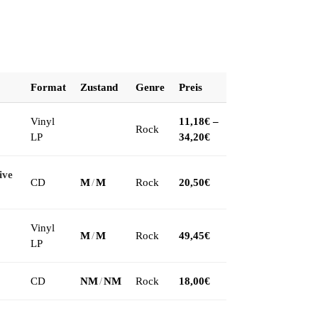
Format
Zustand
Genre
Preis
Vinyl
11,18
€
–
Rock
LP
34,20
€
ive
CD
M
/
M
Rock
20,50
€
Vinyl
M
/
M
Rock
49,45
€
LP
CD
NM
/
NM
Rock
18,00
€