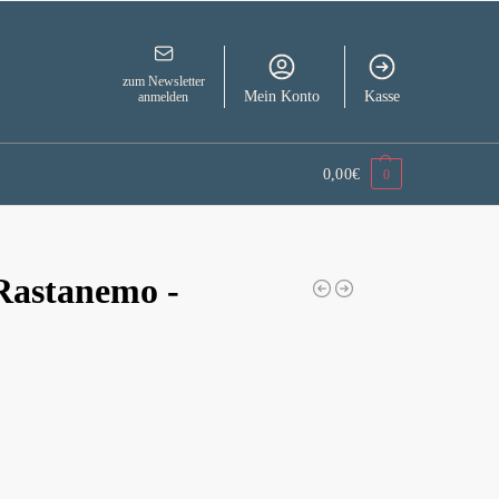
zum Newsletter
Mein Konto
Kasse
anmelden
0,00
€
0
Rastanemo -