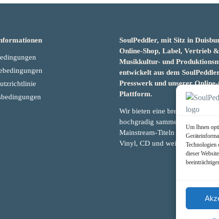
nformationen
SoulPeddler, mit Sitz in Duisbur
Online-Shop, Label, Vertrieb 
bedingungen
Musikkultur- und Produktion
ebedingungen
entwickelt aus dem SoulPeddler
Presswerk und unserer Online-
tzrichtlinie
Plattform.
sbedingungen
Wir bieten eine breite Auswahl 
hochgradig sammelwürdigen als
Um Ihnen opti
Mainstream-Titeln und -Formate
Geräteinforma
Vinyl, CD und weiteren Medien.
Technologien 
dieser Websit
beeinträchtige
Akze