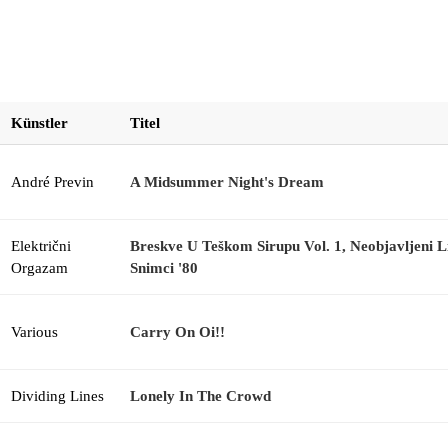
Künstler
Titel
André Previn
A Midsummer Night's Dream
Električni
Breskve U Teškom Sirupu Vol. 1, Neobjavljeni L
Orgazam
Snimci '80
Various
Carry On Oi!!
Dividing Lines
Lonely In The Crowd