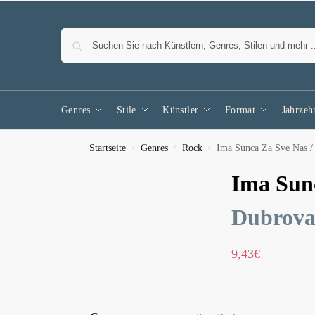
Genres
Stile
Künstler
Format
Jahrzeh
Startseite
Genres
Rock
Ima Sunca Za Sve Nas 
/
/
/
Ima Sun
Dubrova
9,43
€