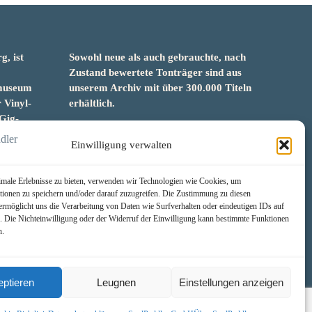
g, ist
Sowohl neue als auch gebrauchte, nach
&
Zustand bewertete Tonträger sind aus
smuseum
unserem Archiv mit über 300.000 Titeln
 Vinyl-
erhältlich.
Gig-
Wir setzen uns leidenschaftlich für
unabhängige Künstler und Labels ein und
Einwilligung verwalten
an sowohl
bieten hochwertige, maßgeschneiderte
 auch
Lösungen aus über 30 Jahren Erfahrung
male Erlebnisse zu bieten, verwenden wir Technologien wie Cookies, um
n auf
in der Musikindustrie.
tionen zu speichern und/oder darauf zuzugreifen. Die Zustimmung zu diesen
ermöglicht uns die Verarbeitung von Daten wie Surfverhalten oder eindeutigen IDs auf
SoulPeddler Mailorder, Records & Vinyl
e. Die Nichteinwilligung oder der Widerruf der Einwilligung kann bestimmte Funktionen
Production – DUBOX – Nettirock – Nice
n.
Guy Records – MOVA Museum of Vinyl
Arts
ptieren
Leugnen
Einstellungen anzeigen
© 2025 SoulPeddler GmbH®