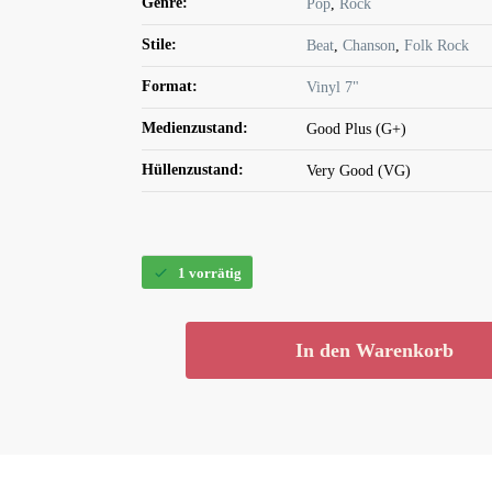
Genre:
Pop
,
Rock
Stile:
Beat
,
Chanson
,
Folk Rock
Format:
Vinyl 7"
Medienzustand:
Good Plus (G+)
Hüllenzustand:
Very Good (VG)
1 vorrätig
In den Warenkorb