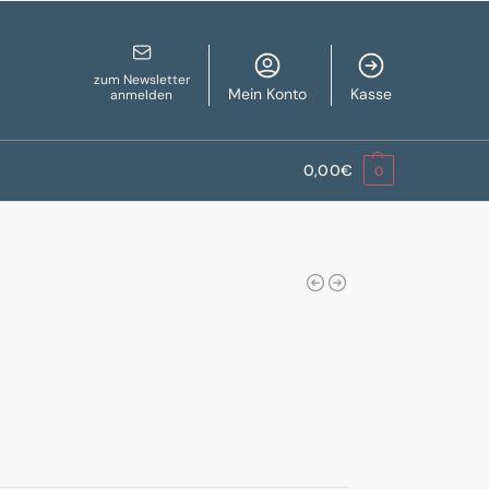
zum Newsletter
Mein Konto
Kasse
anmelden
0,00
€
0