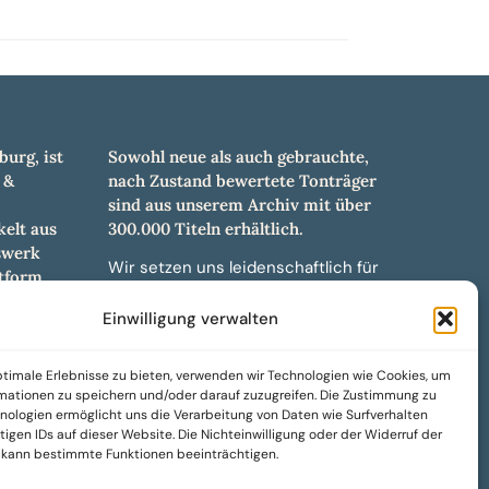
burg, ist
Sowohl neue als auch gebrauchte,
 &
nach Zustand bewertete Tonträger
sind aus unserem Archiv mit über
elt aus
300.000 Titeln erhältlich.
swerk
Wir setzen uns leidenschaftlich für
tform.
unabhängige Künstler und Labels ein
hl an
und bieten hochwertige,
Einwilligung verwalten
ürdigen
maßgeschneiderte Lösungen aus
und -
über 30 Jahren Erfahrung in der
timale Erlebnisse zu bieten, verwenden wir Technologien wie Cookies, um
weiteren
Musikindustrie.
mationen zu speichern und/oder darauf zuzugreifen. Die Zustimmung zu
nologien ermöglicht uns die Verarbeitung von Daten wie Surfverhalten
SoulPeddler Mailorder, Records &
igen IDs auf dieser Website. Die Nichteinwilligung oder der Widerruf der
Vinyl Production – DUBOX –
g kann bestimmte Funktionen beeinträchtigen.
Nettirock – Nice Guy Records –