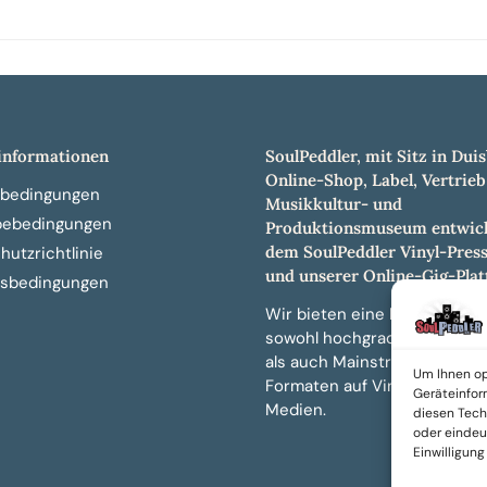
nformationen
SoulPeddler, mit Sitz in Duis
Online-Shop, Label, Vertrieb
bedingungen
Musikkultur- und
bebedingungen
Produktionsmuseum entwick
dem SoulPeddler Vinyl-Pres
utzrichtlinie
und unserer Online-Gig-Plat
sbedingungen
Wir bieten eine breite Auswa
sowohl hochgradig sammelw
als auch Mainstream-Titeln 
Um Ihnen op
Formaten auf Vinyl, CD und 
Geräteinfor
Medien.
diesen Tech
oder eindeut
Einwilligun