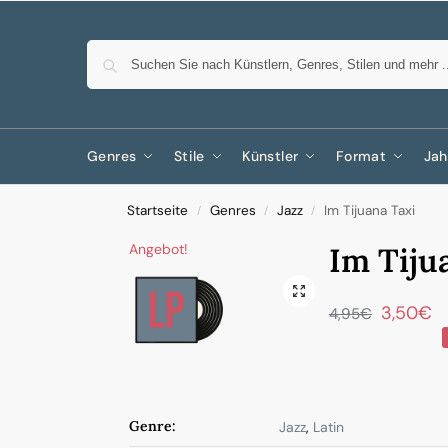
Genres
Stile
Künstler
Format
Jah
Startseite
Genres
Jazz
Im Tijuana Taxi
/
/
/
Angebot!
Im Tiju
3,50
€
4,95
€
Genre:
Jazz
,
Latin