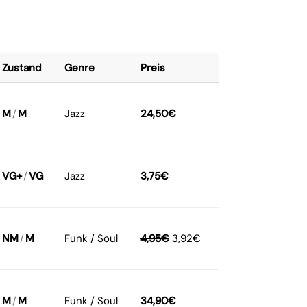
Zustand
Genre
Preis
M
/
M
Jazz
24,50
€
VG+
/
VG
Jazz
3,75
€
NM
/
M
Funk / Soul
4,95
€
3,92
€
M
/
M
Funk / Soul
34,90
€