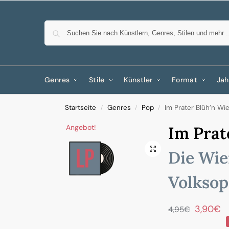
Genres
Stile
Künstler
Format
Jah
Startseite
Genres
Pop
Im Prater Blüh’n W
/
/
/
Angebot!
Im Prat
Die Wi
Volksop
3,90
€
4,95
€