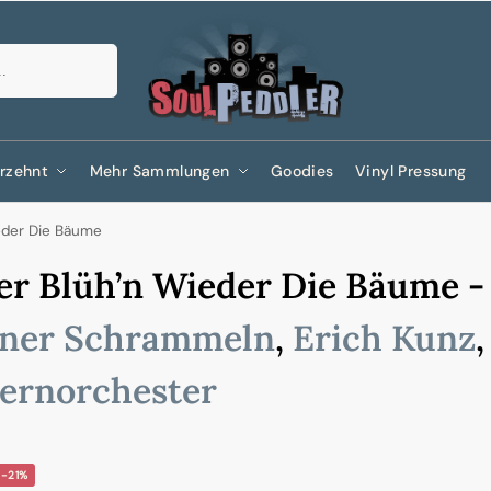
Suchen
rzehnt
Mehr Sammlungen
Goodies
Vinyl Pressung
ieder Die Bäume
er Blüh’n Wieder Die Bäume 
ener Schrammeln
,
Erich Kunz
ernorchester
-21%