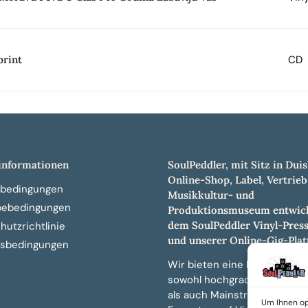
print
CD
nformationen
SoulPeddler, mit Sitz in Duis
Online-Shop, Label, Vertrieb
bedingungen
Musikkultur- und
bebedingungen
Produktionsmuseum entwick
dem SoulPeddler Vinyl-Pres
utzrichtlinie
und unserer Online-Gig-Plat
sbedingungen
Wir bieten eine breite Auswa
sowohl hochgradig sammelw
als auch Mainstream-Titeln 
Um Ihnen op