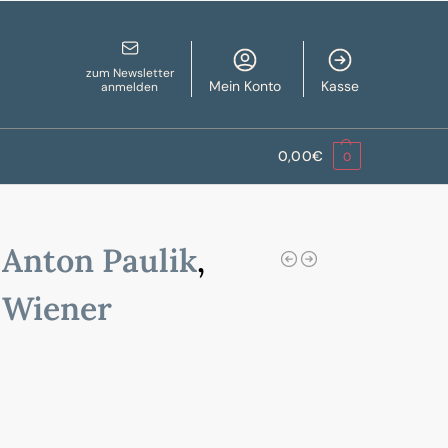
zum Newsletter
Mein Konto
Kasse
anmelden
0,00
€
0
-
Anton Paulik
,
,
Wiener