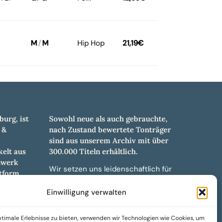
M
/
M
Hip Hop
21,19
€
burg, ist
Sowohl neue als auch gebrauchte,
 &
nach Zustand bewertete Tonträger
sind aus unserem Archiv mit über
elt aus
300.000 Titeln erhältlich.
swerk
Wir setzen uns leidenschaftlich für
tform.
unabhängige Künstler und Labels ein
hl an
und bieten hochwertige,
Einwilligung verwalten
ürdigen
maßgeschneiderte Lösungen aus
und -
über 30 Jahren Erfahrung in der
timale Erlebnisse zu bieten, verwenden wir Technologien wie Cookies, um