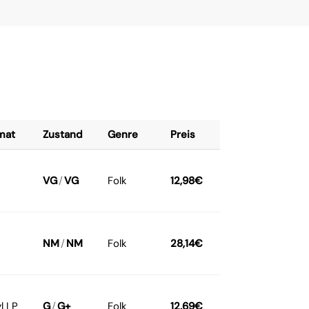
mat
Zustand
Genre
Preis
VG
/
VG
Folk
12,98
€
NM
/
NM
Folk
28,14
€
l LP
G
/
G+
Folk
12,69
€