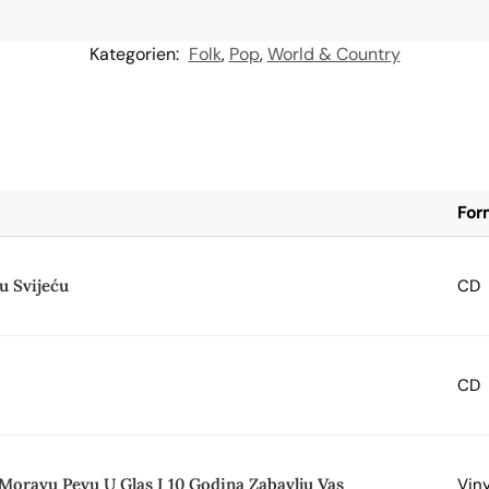
Kategorien:
Folk
,
Pop
,
World & Country
For
Ću Svijeću
CD
CD
Moravu Pevu U Glas I 10 Godina Zabavlju Vas
Viny