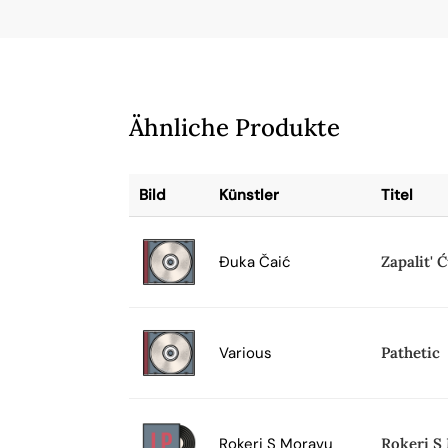
Ähnliche Produkte
Bild
Künstler
Titel
Đuka Čaić
Zapalit' 
Various
Pathetic
Rokeri S Moravu
Rokeri S 