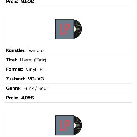
9,50
€
Various
Haare (Hair)
Vinyl LP
VG
/
VG
Funk / Soul
4,95
€