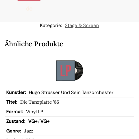
de
n
Kategorie:
Stage & Screen
W
Ähnliche Produkte
ar
en
kor
Hugo Strasser Und Sein Tanzorchester
Die Tanzplatte '86
b
Vinyl LP
VG+
/
VG+
Jazz