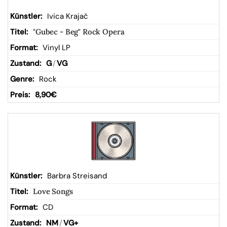
Ivica Krajač
"Gubec - Beg" Rock Opera
Vinyl LP
G
/
VG
Rock
8,90
€
Barbra Streisand
Love Songs
CD
NM
/
VG+