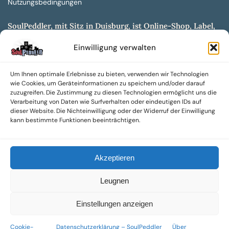
Nutzungsbedingungen
SoulPeddler, mit Sitz in Duisburg, ist Online-Shop, Label,
Vertrieb & Musikkultur- und Produktionsmuseum
Einwilligung verwalten
entwickelt aus dem SoulPeddler Vinyl-Presswerk und
unserer Online-Gig-Plattform.
Um Ihnen optimale Erlebnisse zu bieten, verwenden wir Technologien
Wir bieten eine breite Auswahl an sowohl hochgradig
wie Cookies, um Geräteinformationen zu speichern und/oder darauf
sammelwürdigen als auch Mainstream-Titeln und -Formaten auf
zuzugreifen. Die Zustimmung zu diesen Technologien ermöglicht uns die
Vinyl, CD und weiteren Medien.
Verarbeitung von Daten wie Surfverhalten oder eindeutigen IDs auf
dieser Website. Die Nichteinwilligung oder der Widerruf der Einwilligung
Sowohl neue als auch gebrauchte, nach Zustand bewertete
kann bestimmte Funktionen beeinträchtigen.
Tonträger sind aus unserem Archiv mit über 300.000
Titeln erhältlich.
Akzeptieren
Wir setzen uns leidenschaftlich für unabhängige Künstler und
Labels ein und bieten hochwertige, maßgeschneiderte Lösungen
Leugnen
aus über 30 Jahren Erfahrung in der Musikindustrie.
SoulPeddler Mailorder, Records & Vinyl Production – DUBOX –
Einstellungen anzeigen
Nettirock – Nice Guy Records – MOVA Museum of Vinyl Arts
Cookie-
Datenschutzerklärung – SoulPeddler
Über