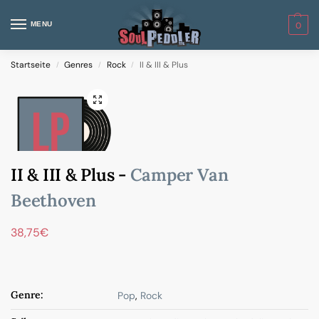
MENU
0
Startseite
Genres
Rock
II & III & Plus
/
/
/
II & III & Plus -
Camper Van
Beethoven
38,75
€
Genre:
Pop
,
Rock