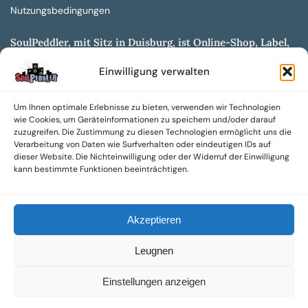
Nutzungsbedingungen
SoulPeddler, mit Sitz in Duisburg, ist Online-Shop, Label,
Vertrieb & Musikkultur- und Produktionsmuseum
Einwilligung verwalten
entwickelt aus dem SoulPeddler Vinyl-Presswerk und
unserer Online-Gig-Plattform.
Um Ihnen optimale Erlebnisse zu bieten, verwenden wir Technologien
Wir bieten eine breite Auswahl an sowohl hochgradig
wie Cookies, um Geräteinformationen zu speichern und/oder darauf
sammelwürdigen als auch Mainstream-Titeln und -Formaten auf
zuzugreifen. Die Zustimmung zu diesen Technologien ermöglicht uns die
Vinyl, CD und weiteren Medien.
Verarbeitung von Daten wie Surfverhalten oder eindeutigen IDs auf
dieser Website. Die Nichteinwilligung oder der Widerruf der Einwilligung
Sowohl neue als auch gebrauchte, nach Zustand bewertete
kann bestimmte Funktionen beeinträchtigen.
Tonträger sind aus unserem Archiv mit über 300.000
Titeln erhältlich.
Akzeptieren
Wir setzen uns leidenschaftlich für unabhängige Künstler und
Labels ein und bieten hochwertige, maßgeschneiderte Lösungen
Leugnen
aus über 30 Jahren Erfahrung in der Musikindustrie.
SoulPeddler Mailorder, Records & Vinyl Production – DUBOX –
Einstellungen anzeigen
Nettirock – Nice Guy Records – MOVA Museum of Vinyl Arts