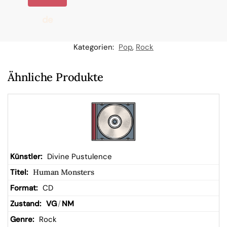
de
n
Kategorien:
Pop
,
Rock
W
Ähnliche Produkte
ar
en
kor
Divine Pustulence
Human Monsters
b
CD
VG
/
NM
Rock