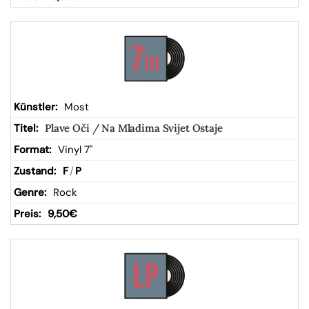
Most
Plave Oči / Na Mladima Svijet Ostaje
Vinyl 7"
F
/
P
Rock
9,50
€