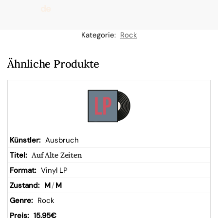
de
n
Kategorie:
Rock
W
Ähnliche Produkte
ar
en
kor
Ausbruch
Auf Alte Zeiten
b
Vinyl LP
M
/
M
Rock
15,95
€