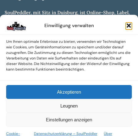
SoulPeddler, mit Sitz in Duisburg, ist Online-Shop, Label,
Vertrieb & Musikkultur- und Produktionsmuseum
Einwilligung verwalten
entwickelt aus dem SoulPeddler Vinyl-Presswerk und
unserer Online-Gig-Plattform.
Um Ihnen optimale Erlebnisse zu bieten, verwenden wir Technologien
Wir bieten eine breite Auswahl an sowohl hochgradig
wie Cookies, um Geräteinformationen zu speichern und/oder darauf
sammelwürdigen als auch Mainstream-Titeln und -Formaten auf
zuzugreifen. Die Zustimmung zu diesen Technologien ermöglicht uns die
Vinyl, CD und weiteren Medien.
Verarbeitung von Daten wie Surfverhalten oder eindeutigen IDs auf
dieser Website. Die Nichteinwilligung oder der Widerruf der Einwilligung
Sowohl neue als auch gebrauchte, nach Zustand bewertete
kann bestimmte Funktionen beeinträchtigen.
Tonträger sind aus unserem Archiv mit über 300.000
Titeln erhältlich.
Akzeptieren
Wir setzen uns leidenschaftlich für unabhängige Künstler und
Labels ein und bieten hochwertige, maßgeschneiderte Lösungen
Leugnen
aus über 30 Jahren Erfahrung in der Musikindustrie.
SoulPeddler Mailorder, Records & Vinyl Production – DUBOX –
Einstellungen anzeigen
Nettirock – Nice Guy Records – MOVA Museum of Vinyl Arts
Cookie-
Datenschutzerklärung – SoulPeddler
Über
© 2025 SoulPeddler GmbH®