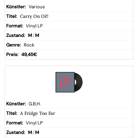
Various
Carry On Oi!!
Vinyl LP
M
/
M
Rock
49,45
€
G.B.H.
A Fridge Too Far
Vinyl LP
M
/
M