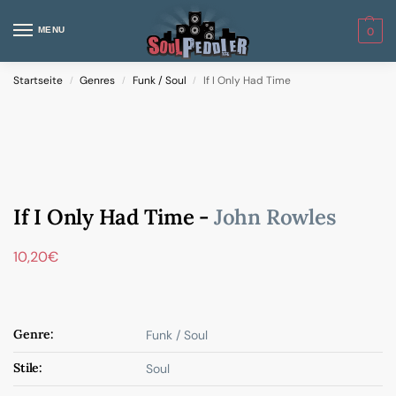
MENU
0
Startseite
Genres
Funk / Soul
If I Only Had Time
/
/
/
If I Only Had Time -
John Rowles
10,20
€
Genre:
Funk / Soul
Stile:
Soul