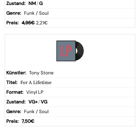
NM
/
G
Funk / Soul
4,95
€
2,21
€
Tony Stone
For A Lifetime
Vinyl LP
VG+
/
VG
Funk / Soul
7,50
€