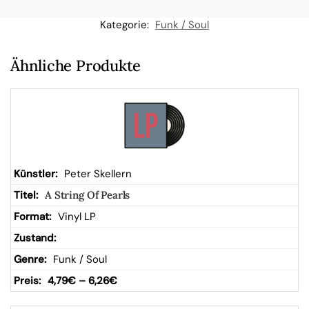
n
Kategorie:
Funk / Soul
W
Ähnliche Produkte
ar
en
kor
Peter Skellern
A String Of Pearls
b
Vinyl LP
Funk / Soul
4,79
€
–
6,26
€