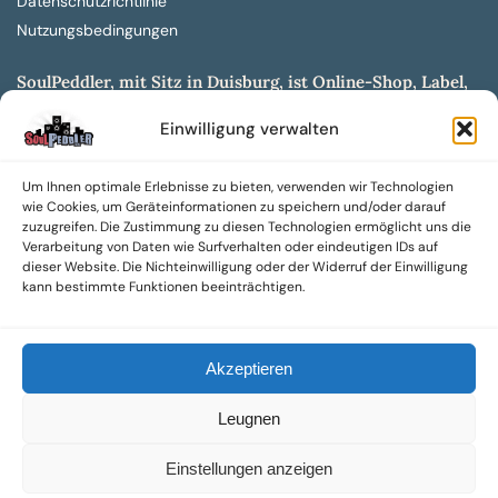
Datenschutzrichtlinie
Nutzungsbedingungen
SoulPeddler, mit Sitz in Duisburg, ist Online-Shop, Label,
Vertrieb & Musikkultur- und Produktionsmuseum
Einwilligung verwalten
entwickelt aus dem SoulPeddler Vinyl-Presswerk und
unserer Online-Gig-Plattform.
Um Ihnen optimale Erlebnisse zu bieten, verwenden wir Technologien
Wir bieten eine breite Auswahl an sowohl hochgradig
wie Cookies, um Geräteinformationen zu speichern und/oder darauf
sammelwürdigen als auch Mainstream-Titeln und -Formaten auf
zuzugreifen. Die Zustimmung zu diesen Technologien ermöglicht uns die
Vinyl, CD und weiteren Medien.
Verarbeitung von Daten wie Surfverhalten oder eindeutigen IDs auf
dieser Website. Die Nichteinwilligung oder der Widerruf der Einwilligung
Sowohl neue als auch gebrauchte, nach Zustand bewertete
kann bestimmte Funktionen beeinträchtigen.
Tonträger sind aus unserem Archiv mit über 300.000
Titeln erhältlich.
Akzeptieren
Wir setzen uns leidenschaftlich für unabhängige Künstler und
Labels ein und bieten hochwertige, maßgeschneiderte Lösungen
Leugnen
aus über 30 Jahren Erfahrung in der Musikindustrie.
SoulPeddler Mailorder, Records & Vinyl Production – DUBOX –
Einstellungen anzeigen
Nettirock – Nice Guy Records – MOVA Museum of Vinyl Arts