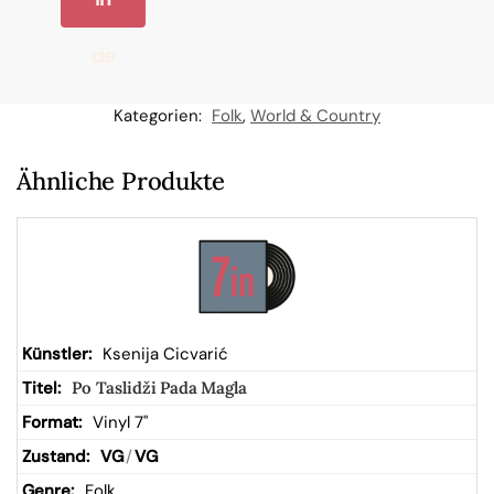
de
n
Kategorien:
Folk
,
World & Country
W
Ähnliche Produkte
ar
en
kor
Ksenija Cicvarić
Po Taslidži Pada Magla
b
Vinyl 7"
VG
/
VG
Folk