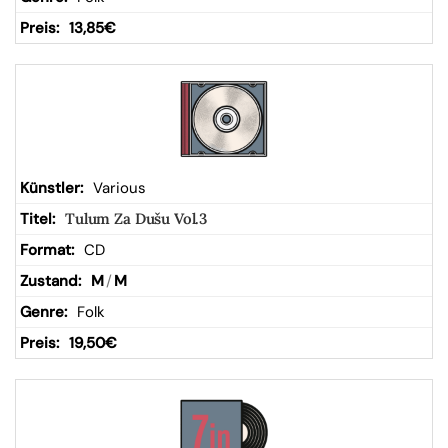
13,85
€
Various
Tulum Za Dušu Vol.3
CD
M
/
M
Folk
19,50
€