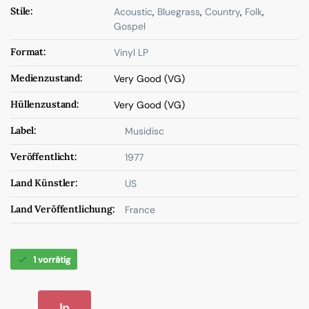
Stile:
Acoustic
,
Bluegrass
,
Country
,
Folk
,
Gospel
Format:
Vinyl LP
Medienzustand:
Very Good (VG)
Hüllenzustand:
Very Good (VG)
Label:
Musidisc
Veröffentlicht:
1977
Land Künstler:
US
Land Veröffentlichung:
France
1 vorrätig
In