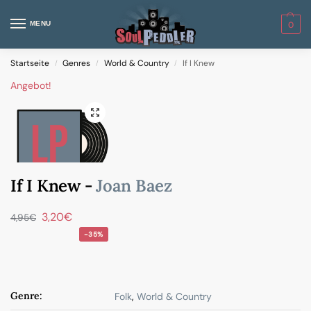
MENU
0
Startseite
Genres
World & Country
If I Knew
/
/
/
Angebot!
If I Knew -
Joan Baez
3,20
€
4,95
€
-35%
Genre:
Folk
,
World & Country