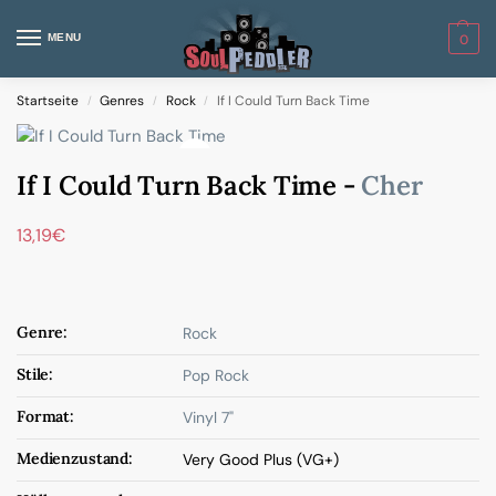
MENU
0
Startseite
Genres
Rock
If I Could Turn Back Time
/
/
/
If I Could Turn Back Time -
Cher
13,19
€
Genre:
Rock
Stile:
Pop Rock
Format:
Vinyl 7"
Medienzustand:
Very Good Plus (VG+)