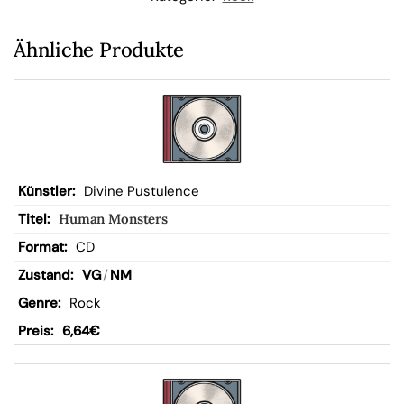
W
Ähnliche Produkte
ar
en
kor
Divine Pustulence
Human Monsters
b
CD
VG
/
NM
Rock
6,64
€