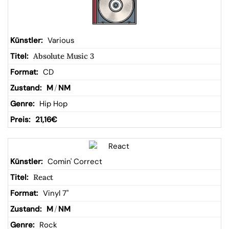
Various
Absolute Music 3
CD
M
/
NM
Hip Hop
21,16
€
Comin' Correct
React
Vinyl 7"
M
/
NM
Rock