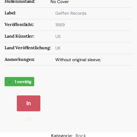
Hüllenzustand:
No Cover
Label:
Geffen Records
Veröffentlicht:
1989
Land Künstler:
US
Land Veröffentlichung:
UK
Anmerkungen:
Without original sleeve;
1 vorrätig
In
de
n
Kategorie:
Rock