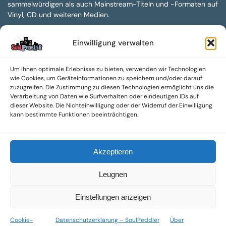
sammelwürdigen als auch Mainstream-Titeln und -Formaten auf
Vinyl, CD und weiteren Medien.
Sowohl neue als auch gebrauchte, nach Zustand bewertete
Einwilligung verwalten
Tonträger sind aus unserem Archiv mit über 300.000
Titeln erhältlich.
Um Ihnen optimale Erlebnisse zu bieten, verwenden wir Technologien
Wir setzen uns leidenschaftlich für unabhängige Künstler und
wie Cookies, um Geräteinformationen zu speichern und/oder darauf
Labels ein und bieten hochwertige, maßgeschneiderte Lösungen
zuzugreifen. Die Zustimmung zu diesen Technologien ermöglicht uns die
aus über 30 Jahren Erfahrung in der Musikindustrie.
Verarbeitung von Daten wie Surfverhalten oder eindeutigen IDs auf
dieser Website. Die Nichteinwilligung oder der Widerruf der Einwilligung
SoulPeddler Mailorder, Records & Vinyl Production – DUBOX –
kann bestimmte Funktionen beeinträchtigen.
Nettirock – Nice Guy Records – MOVA Museum of Vinyl Arts
© 2025 SoulPeddler GmbH®
Akzeptieren
Leugnen
Einstellungen anzeigen
Cookie-
Datenschutzerklärung – SoulPeddler
Über