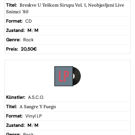
Breskve U Teškom Sirupu Vol. 1, Neobjavljeni Live
Snimci '80
CD
M
/
M
Rock
20,50
€
A.S.C.O.
A Sangre Y Fuego
Vinyl LP
M
/
M
Rock