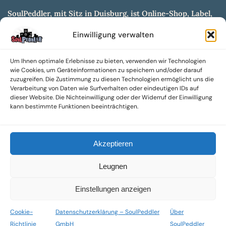
SoulPeddler, mit Sitz in Duisburg, ist Online-Shop, Label,
Vertrieb & Musikkultur- und Produktionsmuseum
Einwilligung verwalten
entwickelt aus dem SoulPeddler Vinyl-Presswerk und
unserer Online-Gig-Plattform.
Um Ihnen optimale Erlebnisse zu bieten, verwenden wir Technologien
Wir bieten eine breite Auswahl an sowohl hochgradig
wie Cookies, um Geräteinformationen zu speichern und/oder darauf
sammelwürdigen als auch Mainstream-Titeln und -Formaten auf
zuzugreifen. Die Zustimmung zu diesen Technologien ermöglicht uns die
Vinyl, CD und weiteren Medien.
Verarbeitung von Daten wie Surfverhalten oder eindeutigen IDs auf
dieser Website. Die Nichteinwilligung oder der Widerruf der Einwilligung
Sowohl neue als auch gebrauchte, nach Zustand bewertete
kann bestimmte Funktionen beeinträchtigen.
Tonträger sind aus unserem Archiv mit über 300.000
Titeln erhältlich.
Akzeptieren
Wir setzen uns leidenschaftlich für unabhängige Künstler und
Labels ein und bieten hochwertige, maßgeschneiderte Lösungen
Leugnen
aus über 30 Jahren Erfahrung in der Musikindustrie.
SoulPeddler Mailorder, Records & Vinyl Production – DUBOX –
Einstellungen anzeigen
Nettirock – Nice Guy Records – MOVA Museum of Vinyl Arts
Cookie-
Datenschutzerklärung – SoulPeddler
Über
© 2025 SoulPeddler GmbH®
Richtlinie
GmbH
SoulPeddler