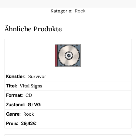
n
Kategorie:
Rock
W
Ähnliche Produkte
ar
en
kor
Survivor
Vital Signs
b
CD
G
/
VG
Rock
29,42
€