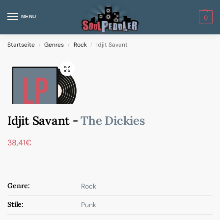
MENU
0
Startseite
Genres
Rock
Idjit Savant
/
/
/
Idjit Savant -
The Dickies
38,41
€
Genre:
Rock
Stile:
Punk