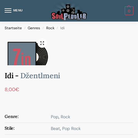
MENU
0
Startseite
Genres
Rock
Idi
/
/
/
Idi -
Džentlmeni
8,00
€
Genre:
Pop
,
Rock
Stile:
Beat
,
Pop Rock