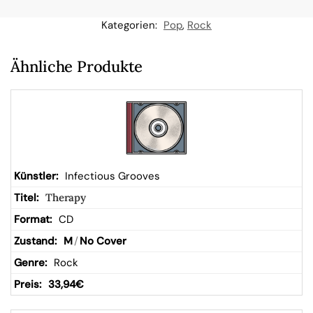
n
Kategorien:
Pop
,
Rock
W
Ähnliche Produkte
ar
en
kor
Infectious Grooves
Therapy
b
CD
M
/
No Cover
Rock
33,94
€