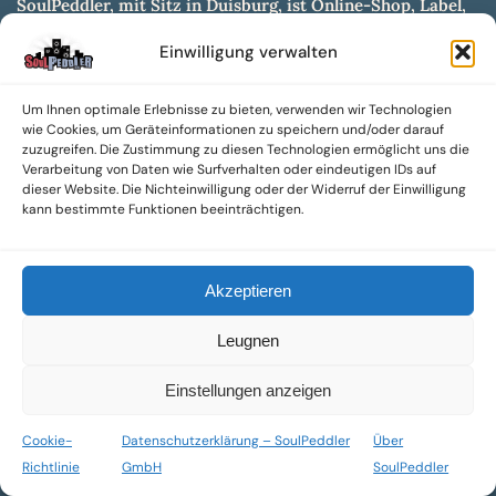
SoulPeddler, mit Sitz in Duisburg, ist Online-Shop, Label,
Vertrieb & Musikkultur- und Produktionsmuseum
Einwilligung verwalten
entwickelt aus dem SoulPeddler Vinyl-Presswerk und
unserer Online-Gig-Plattform.
Um Ihnen optimale Erlebnisse zu bieten, verwenden wir Technologien
Wir bieten eine breite Auswahl an sowohl hochgradig
wie Cookies, um Geräteinformationen zu speichern und/oder darauf
sammelwürdigen als auch Mainstream-Titeln und -Formaten auf
zuzugreifen. Die Zustimmung zu diesen Technologien ermöglicht uns die
Vinyl, CD und weiteren Medien.
Verarbeitung von Daten wie Surfverhalten oder eindeutigen IDs auf
dieser Website. Die Nichteinwilligung oder der Widerruf der Einwilligung
Sowohl neue als auch gebrauchte, nach Zustand bewertete
kann bestimmte Funktionen beeinträchtigen.
Tonträger sind aus unserem Archiv mit über 300.000
Titeln erhältlich.
Akzeptieren
Wir setzen uns leidenschaftlich für unabhängige Künstler und
Labels ein und bieten hochwertige, maßgeschneiderte Lösungen
Leugnen
aus über 30 Jahren Erfahrung in der Musikindustrie.
SoulPeddler Mailorder, Records & Vinyl Production – DUBOX –
Einstellungen anzeigen
Nettirock – Nice Guy Records – MOVA Museum of Vinyl Arts
Cookie-
Datenschutzerklärung – SoulPeddler
Über
© 2025 SoulPeddler GmbH®
Richtlinie
GmbH
SoulPeddler