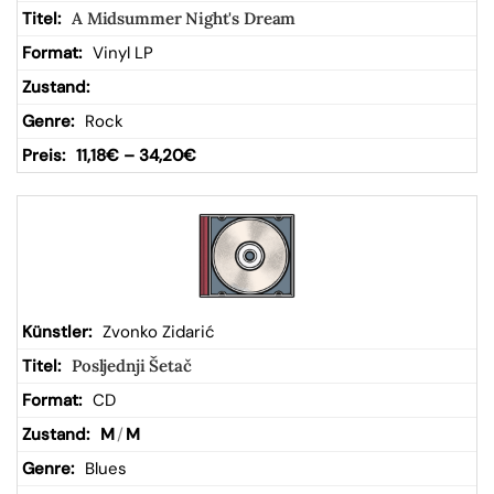
A Midsummer Night's Dream
Vinyl LP
Rock
11,18
€
–
34,20
€
Zvonko Zidarić
Posljednji Šetač
CD
M
/
M
Blues