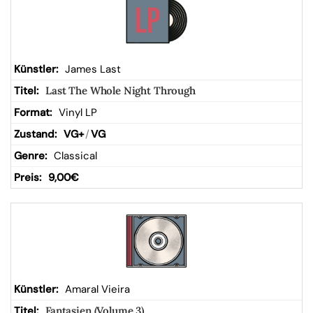
James Last
Last The Whole Night Through
Vinyl LP
VG+
/
VG
Classical
9,00
€
Amaral Vieira
Fantasien (Volume 3)