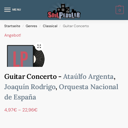
MENU
0
Startseite
Genres
Classical
Guitar Concerto
/
/
/
Angebot!
Guitar Concerto -
Ataúlfo Argenta
,
Joaquín Rodrigo
,
Orquesta Nacional
de España
4,97
€
–
22,96
€