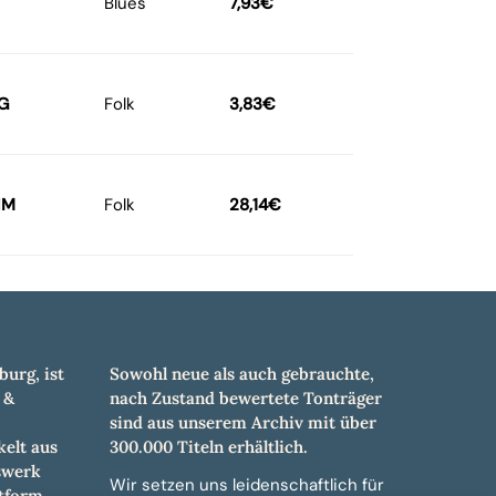
Blues
7,93
€
G
Folk
3,83
€
NM
Folk
28,14
€
burg, ist
Sowohl neue als auch gebrauchte,
 &
nach Zustand bewertete Tonträger
sind aus unserem Archiv mit über
elt aus
300.000 Titeln erhältlich.
swerk
Wir setzen uns leidenschaftlich für
tform.