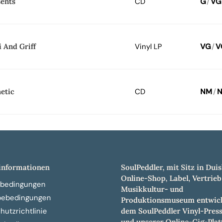
sents
CD
G
/
VG
 And Griff
Vinyl LP
VG
/
V
etic
CD
NM
/
nformationen
SoulPeddler, mit Sitz in Duis
Online-Shop, Label, Vertrieb
bedingungen
Musikkultur- und
bebedingungen
Produktionsmuseum entwick
dem SoulPeddler Vinyl-Pres
utzrichtlinie
und unserer Online-Gig-Plat