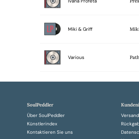
Ivana Profeta
Pre
Miki & Griff
Miki
Various
Path
SoulPeddler
Kundeni
Über SoulPeddler
Versand
Künstlerindex
Rückga
Kontaktieren Sie uns
Datensch