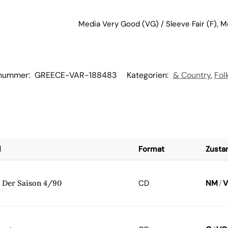
Media Very Good (VG) / Sleeve Fair (F), 
lnummer:
GREECE-VAR-188483
Kategorien:
& Country
,
Fol
l
Format
Zusta
s Der Saison 4/90
CD
NM
/