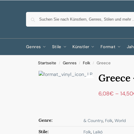
Genres
Stile
Künstler
Format
Jah
Startseite
Genres
Folk
Greece
/
/
/
Greece
6,08
€
–
14,50
Genre:
& Country
,
Folk
,
World
Stile:
Folk
,
Laïkó