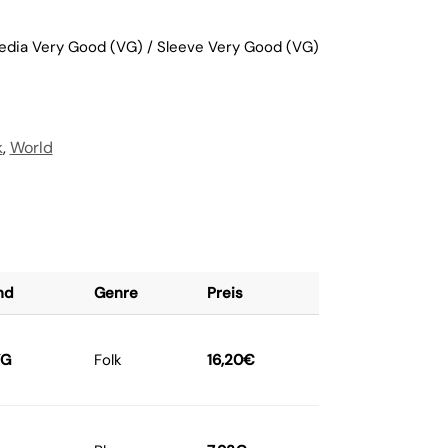
Media Very Good (VG) / Sleeve Very Good (VG)
k
,
World
nd
Genre
Preis
VG
Folk
16,20
€