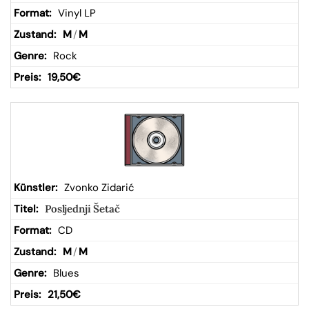
Vinyl LP
M
/
M
Rock
19,50
€
Zvonko Zidarić
Posljednji Šetač
CD
M
/
M
Blues
21,50
€