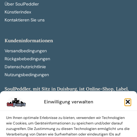
Über SoulPeddler
Künstlerindex
Kontaktieren Sie uns
Kundeninformationen
Versandbedingungen
Rückgabebedingungen
Datenschutzrichtlinie
Nutzungsbedingungen
SoulPeddler, mit Sitz in Duisburg, ist Online-Shop, Label,
Vertrieb & Musikkultur- und Produktionsmuseum
Einwilligung verwalten
entwickelt aus dem SoulPeddler Vinyl-Presswerk und
unserer Online-Gig-Plattform.
Um Ihnen optimale Erlebnisse zu bieten, verwenden wir Technologien
Wir bieten eine breite Auswahl an sowohl hochgradig
wie Cookies, um Geräteinformationen zu speichern und/oder darauf
sammelwürdigen als auch Mainstream-Titeln und -Formaten auf
zuzugreifen. Die Zustimmung zu diesen Technologien ermöglicht uns die
Vinyl, CD und weiteren Medien.
Verarbeitung von Daten wie Surfverhalten oder eindeutigen IDs auf