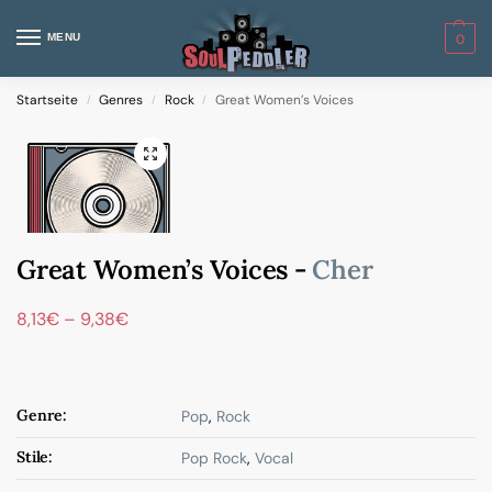
MENU
0
Startseite
Genres
Rock
Great Women’s Voices
/
/
/
Great Women’s Voices -
Cher
8,13
€
–
9,38
€
Genre:
Pop
,
Rock
Stile:
Pop Rock
,
Vocal