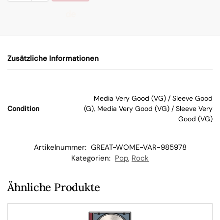
de
n
Zusätzliche Informationen
W
ar
Media Very Good (VG) / Sleeve Good
Condition
(G), Media Very Good (VG) / Sleeve Very
en
Good (VG)
kor
Artikelnummer:
GREAT-WOME-VAR-985978
Kategorien:
Pop
,
Rock
b
Ähnliche Produkte