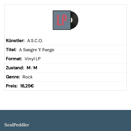
A.S.C.O.
A Sangre Y Fuego
Vinyl LP
M
/
M
Rock
16,25
€
SoulPeddler