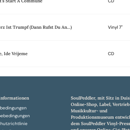
t's Start A Commune
CD
rz Ist Trumpf (Dann Rufst Du An...)
Vinyl 7"
e, Ide Vrijeme
CD
nformationen
SoulPeddler, mit Sitz in Duis
Online-Shop, Label, Vertrieb
bedingungen
Musikkultur- und
bebedingungen
Produktionsmuseum entwick
dem SoulPeddler Vinyl-Pres
utzrichtlinie
und unserer Online-Gig-Plat