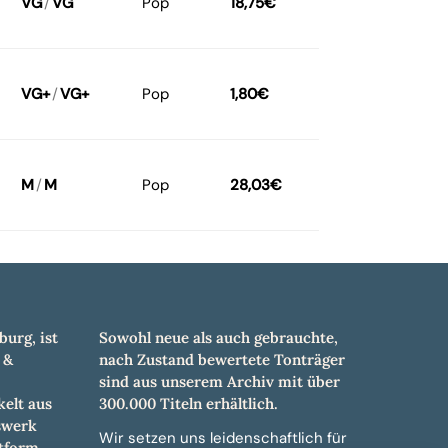
VG
/
VG
Pop
18,75
€
VG+
/
VG+
Pop
1,80
€
M
/
M
Pop
28,03
€
burg, ist
Sowohl neue als auch gebrauchte,
 &
nach Zustand bewertete Tonträger
sind aus unserem Archiv mit über
elt aus
300.000 Titeln erhältlich.
swerk
Wir setzen uns leidenschaftlich für
tform.