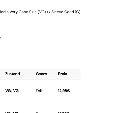
Media Very Good Plus (VG+) / Sleeve Good (G)
p
Zustand
Genre
Preis
VG
/
VG
Folk
12,98
€