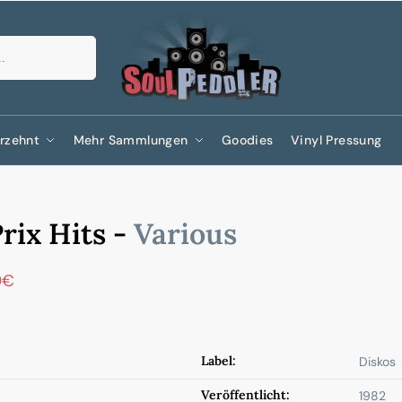
Suchen
rzehnt
Mehr Sammlungen
Goodies
Vinyl Pressung
rix Hits -
Various
9
€
Label:
Diskos
Veröffentlicht:
1982