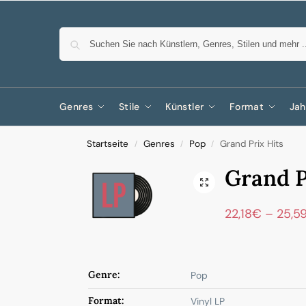
Genres
Stile
Künstler
Format
Jah
Startseite
Genres
Pop
Grand Prix Hits
/
/
/
Grand P
22,18
€
–
25,5
Genre:
Pop
Format:
Vinyl LP