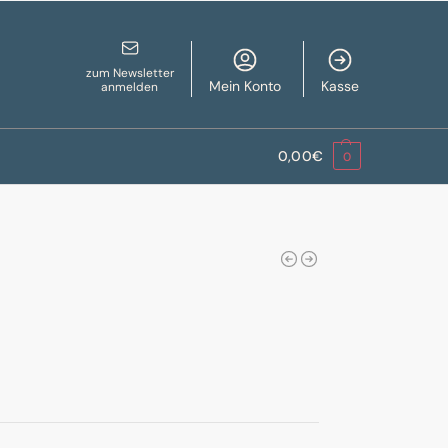
zum Newsletter
Mein Konto
Kasse
anmelden
0,00
€
0