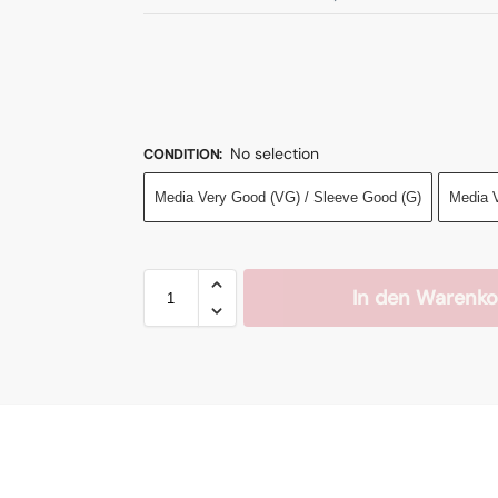
No selection
CONDITION
:
Media Very Good (VG) / Sleeve Good (G)
Media 
In den Warenko