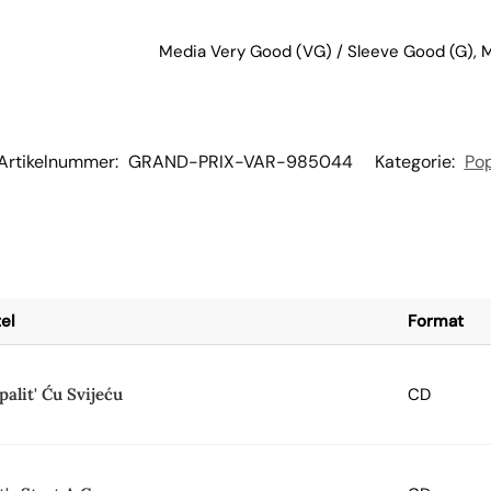
Media Very Good (VG) / Sleeve Good (G), 
Artikelnummer:
GRAND-PRIX-VAR-985044
Kategorie:
Po
tel
Format
palit' Ću Svijeću
CD