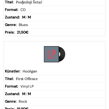
Posljednji Šetač
CD
M
/
M
Blues
21,50
€
Hooligan
First Offence
Vinyl LP
M
/
M
Rock