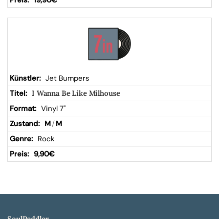
19,90
€
Jet Bumpers
I Wanna Be Like Milhouse
Vinyl 7"
M
/
M
Rock
9,90
€
SoulPeddler