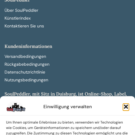
Über SoulPeddler
Künstlerindex
Kontaktieren Sie uns
Kundeninformationen
Versandbedingungen
Rückgabebedingungen
Datenschutzrichtlinie
Nutzungsbedingungen
SoulPeddler, mit Sitz in Duisburg, ist Online-Shop, Label,
Vertrieb & Musikkultur- und Produktionsmuseum
Einwilligung verwalten
entwickelt aus dem SoulPeddler Vinyl-Presswerk und
unserer Online-Gig-Plattform.
Um Ihnen optimale Erlebnisse zu bieten, verwenden wir Technologien
Wir bieten eine breite Auswahl an sowohl hochgradig
wie Cookies, um Geräteinformationen zu speichern und/oder darauf
sammelwürdigen als auch Mainstream-Titeln und -Formaten auf
zuzugreifen. Die Zustimmung zu diesen Technologien ermöglicht uns die