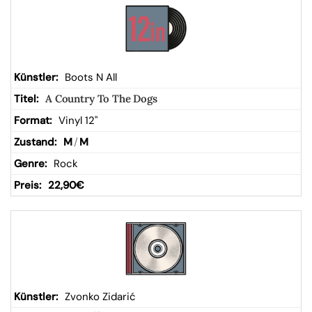
Boots N All
A Country To The Dogs
Vinyl 12"
M
/
M
Rock
22,90
€
Zvonko Zidarić