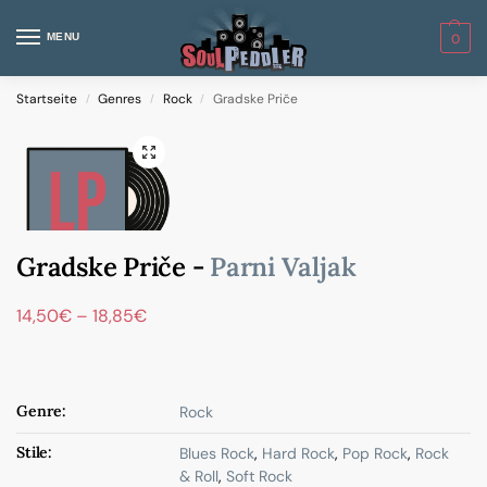
MENU
0
Startseite
Genres
Rock
Gradske Priče
/
/
/
Gradske Priče -
Parni Valjak
14,50
€
–
18,85
€
Genre:
Rock
Stile:
Blues Rock
,
Hard Rock
,
Pop Rock
,
Rock
& Roll
,
Soft Rock