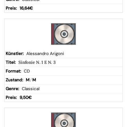
16,64
€
Alessandro Arigoni
Sinfonie N. 1 E N. 3
CD
M
/
M
Classical
9,50
€