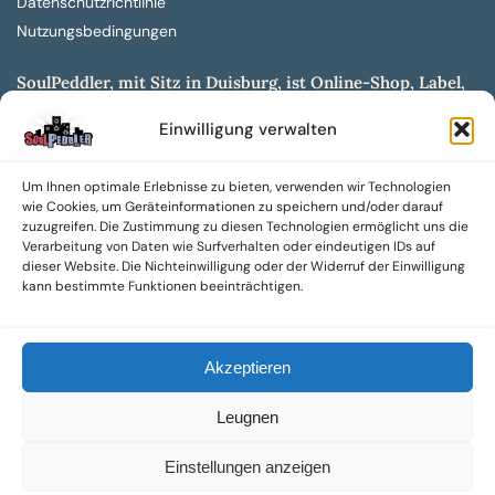
Datenschutzrichtlinie
Nutzungsbedingungen
SoulPeddler, mit Sitz in Duisburg, ist Online-Shop, Label,
Vertrieb & Musikkultur- und Produktionsmuseum
Einwilligung verwalten
entwickelt aus dem SoulPeddler Vinyl-Presswerk und
unserer Online-Gig-Plattform.
Um Ihnen optimale Erlebnisse zu bieten, verwenden wir Technologien
Wir bieten eine breite Auswahl an sowohl hochgradig
wie Cookies, um Geräteinformationen zu speichern und/oder darauf
sammelwürdigen als auch Mainstream-Titeln und -Formaten auf
zuzugreifen. Die Zustimmung zu diesen Technologien ermöglicht uns die
Vinyl, CD und weiteren Medien.
Verarbeitung von Daten wie Surfverhalten oder eindeutigen IDs auf
dieser Website. Die Nichteinwilligung oder der Widerruf der Einwilligung
Sowohl neue als auch gebrauchte, nach Zustand bewertete
kann bestimmte Funktionen beeinträchtigen.
Tonträger sind aus unserem Archiv mit über 300.000
Titeln erhältlich.
Akzeptieren
Wir setzen uns leidenschaftlich für unabhängige Künstler und
Labels ein und bieten hochwertige, maßgeschneiderte Lösungen
Leugnen
aus über 30 Jahren Erfahrung in der Musikindustrie.
SoulPeddler Mailorder, Records & Vinyl Production – DUBOX –
Einstellungen anzeigen
Nettirock – Nice Guy Records – MOVA Museum of Vinyl Arts