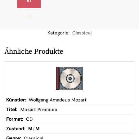
In
de
n
Kategorie:
Classical
W
Ähnliche Produkte
ar
en
kor
Wolfgang Amadeus Mozart
Mozart Premium
b
CD
M
/
M
Classical