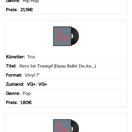
Hip Hop
21,19
€
Trio
Herz Ist Trumpf (Dann Rufst Du An...)
Vinyl 7"
VG+
/
VG+
Pop
1,80
€