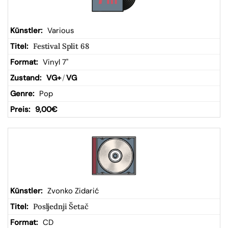
Various
Festival Split 68
Vinyl 7"
VG+
/
VG
Pop
9,00
€
Zvonko Zidarić
Posljednji Šetač
CD