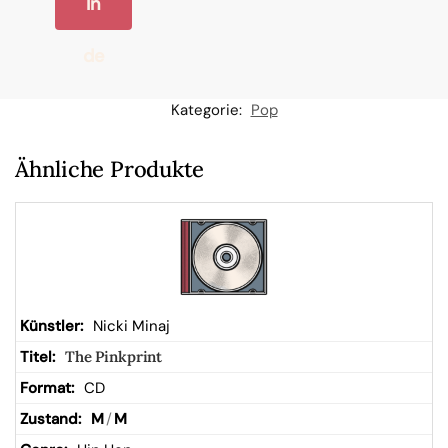
In
de
n
Kategorie:
Pop
W
Ähnliche Produkte
ar
en
kor
Nicki Minaj
The Pinkprint
b
CD
M
/
M