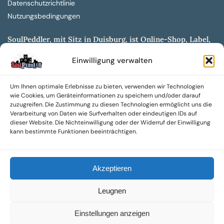
Datenschutzrichtlinie
Nutzungsbedingungen
SoulPeddler, mit Sitz in Duisburg, ist Online-Shop, Label,
Vertrieb & Musikkultur- und Produktionsmuseum
Einwilligung verwalten
entwickelt aus dem SoulPeddler Vinyl-Presswerk und
unserer Online-Gig-Plattform.
Um Ihnen optimale Erlebnisse zu bieten, verwenden wir Technologien
Wir bieten eine breite Auswahl an sowohl hochgradig
wie Cookies, um Geräteinformationen zu speichern und/oder darauf
sammelwürdigen als auch Mainstream-Titeln und -Formaten auf
zuzugreifen. Die Zustimmung zu diesen Technologien ermöglicht uns die
Vinyl, CD und weiteren Medien.
Verarbeitung von Daten wie Surfverhalten oder eindeutigen IDs auf
dieser Website. Die Nichteinwilligung oder der Widerruf der Einwilligung
Sowohl neue als auch gebrauchte, nach Zustand bewertete
kann bestimmte Funktionen beeinträchtigen.
Tonträger sind aus unserem Archiv mit über 300.000
Titeln erhältlich.
Akzeptieren
Wir setzen uns leidenschaftlich für unabhängige Künstler und
Labels ein und bieten hochwertige, maßgeschneiderte Lösungen
Leugnen
aus über 30 Jahren Erfahrung in der Musikindustrie.
SoulPeddler Mailorder, Records & Vinyl Production – DUBOX –
Einstellungen anzeigen
Nettirock – Nice Guy Records – MOVA Museum of Vinyl Arts