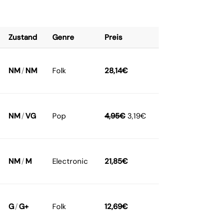
Zustand
Genre
Preis
NM
/
NM
Folk
28,14
€
NM
/
VG
Pop
4,95
€
3,19
€
NM
/
M
Electronic
21,85
€
G
/
G+
Folk
12,69
€