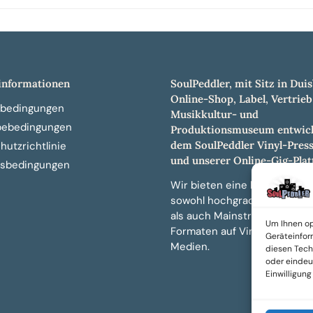
nformationen
SoulPeddler, mit Sitz in Duis
Online-Shop, Label, Vertrieb
bedingungen
Musikkultur- und
bebedingungen
Produktionsmuseum entwick
dem SoulPeddler Vinyl-Pres
utzrichtlinie
und unserer Online-Gig-Plat
sbedingungen
Wir bieten eine breite Auswa
sowohl hochgradig sammelw
als auch Mainstream-Titeln 
Um Ihnen op
Formaten auf Vinyl, CD und 
Geräteinfor
Medien.
diesen Tech
oder eindeut
Einwilligun