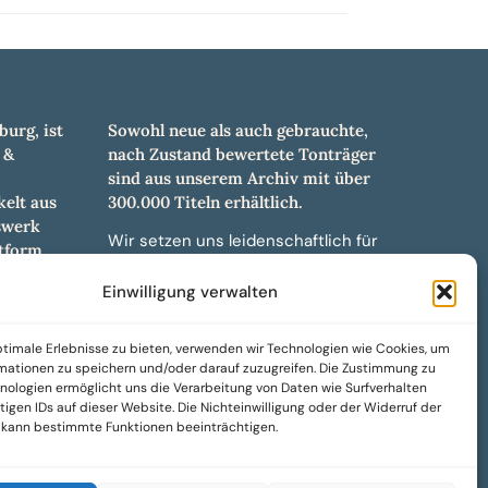
burg, ist
Sowohl neue als auch gebrauchte,
 &
nach Zustand bewertete Tonträger
sind aus unserem Archiv mit über
elt aus
300.000 Titeln erhältlich.
swerk
Wir setzen uns leidenschaftlich für
tform.
unabhängige Künstler und Labels ein
hl an
und bieten hochwertige,
Einwilligung verwalten
ürdigen
maßgeschneiderte Lösungen aus
und -
über 30 Jahren Erfahrung in der
timale Erlebnisse zu bieten, verwenden wir Technologien wie Cookies, um
weiteren
Musikindustrie.
mationen zu speichern und/oder darauf zuzugreifen. Die Zustimmung zu
nologien ermöglicht uns die Verarbeitung von Daten wie Surfverhalten
SoulPeddler Mailorder, Records &
igen IDs auf dieser Website. Die Nichteinwilligung oder der Widerruf der
Vinyl Production – DUBOX –
g kann bestimmte Funktionen beeinträchtigen.
Nettirock – Nice Guy Records –
MOVA Museum of Vinyl Arts