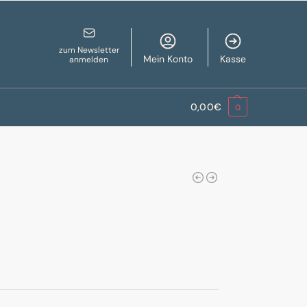
zum Newsletter
Mein Konto
Kasse
anmelden
0,00
€
0