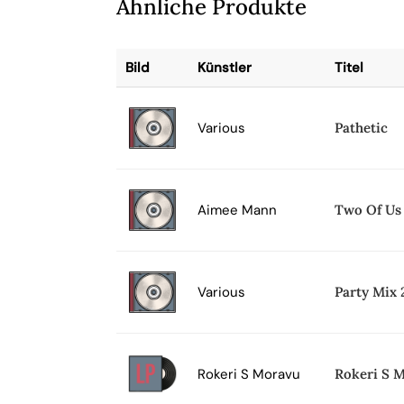
Ähnliche Produkte
Bild
Künstler
Titel
Various
Pathetic
Aimee Mann
Two Of Us
Various
Party Mix
Rokeri S Moravu
Rokeri S M