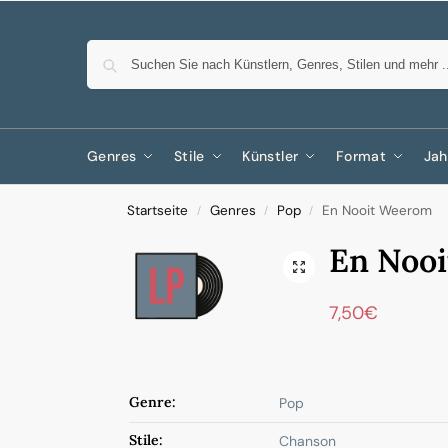
Genres
Stile
Künstler
Format
Jah
Startseite
Genres
Pop
En Nooit Weerom
/
/
/
En Noo
7,50
€
Genre:
Pop
Stile:
Chanson