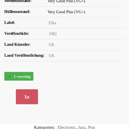
Medienzustand:
Very Good Plus (VG+)
Hüllenzustand:
Very Good Plus (VG+)
Label:
Elka
Veröffentlicht:
1982
Land Künstler:
UK
Land Veröffentlichung:
UK
1 vorrätig
In
de
n
Kategorien:
Electronic
,
Jazz
,
Pop