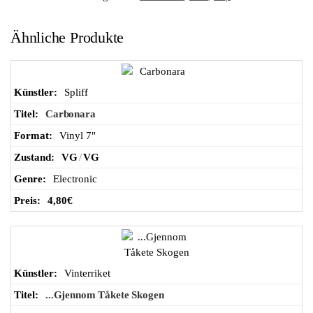
Wa
Ähnliche Produkte
ren
Spliff
ko
Carbonara
Vinyl 7"
rb
VG
/
VG
Electronic
4,80
€
Vinterriket
...Gjennom Tåkete Skogen