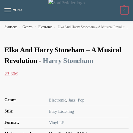
MENU
0
Startseite
Genres
Electronic
Elka And Harry Stoneham – A Musical Revolution
/
/
/
Elka And Harry Stoneham – A Musical
Revolution -
Harry Stoneham
23,30
€
Genre:
Electronic
,
Jazz
,
Pop
Stile:
Easy Listening
Format:
Vinyl LP