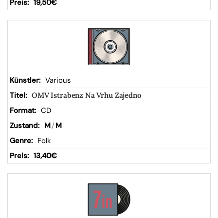
19,50
€
Various
OMV Istrabenz Na Vrhu Zajedno
CD
M
/
M
Folk
13,40
€