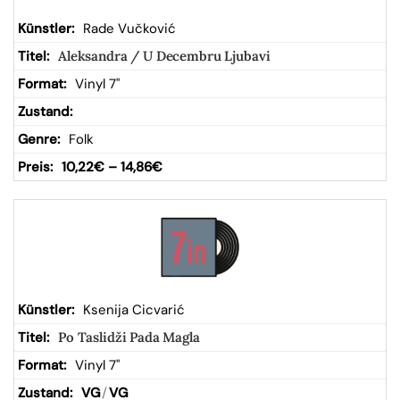
Rade Vučković
Aleksandra / U Decembru Ljubavi
Vinyl 7"
Folk
10,22
€
–
14,86
€
Ksenija Cicvarić
Po Taslidži Pada Magla
Vinyl 7"
VG
/
VG