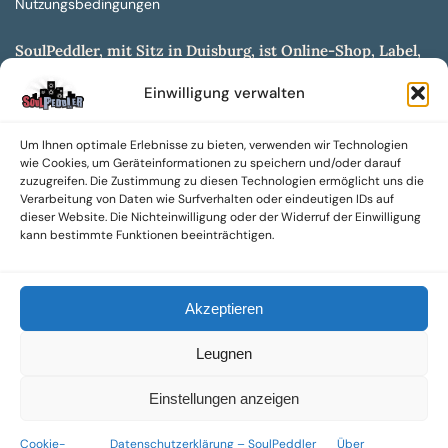
Nutzungsbedingungen
SoulPeddler, mit Sitz in Duisburg, ist Online-Shop, Label,
Vertrieb & Musikkultur- und Produktionsmuseum
Einwilligung verwalten
entwickelt aus dem SoulPeddler Vinyl-Presswerk und
unserer Online-Gig-Plattform.
Um Ihnen optimale Erlebnisse zu bieten, verwenden wir Technologien
Wir bieten eine breite Auswahl an sowohl hochgradig
wie Cookies, um Geräteinformationen zu speichern und/oder darauf
sammelwürdigen als auch Mainstream-Titeln und -Formaten auf
zuzugreifen. Die Zustimmung zu diesen Technologien ermöglicht uns die
Vinyl, CD und weiteren Medien.
Verarbeitung von Daten wie Surfverhalten oder eindeutigen IDs auf
dieser Website. Die Nichteinwilligung oder der Widerruf der Einwilligung
Sowohl neue als auch gebrauchte, nach Zustand bewertete
kann bestimmte Funktionen beeinträchtigen.
Tonträger sind aus unserem Archiv mit über 300.000
Titeln erhältlich.
Akzeptieren
Wir setzen uns leidenschaftlich für unabhängige Künstler und
Labels ein und bieten hochwertige, maßgeschneiderte Lösungen
Leugnen
aus über 30 Jahren Erfahrung in der Musikindustrie.
SoulPeddler Mailorder, Records & Vinyl Production – DUBOX –
Einstellungen anzeigen
Nettirock – Nice Guy Records – MOVA Museum of Vinyl Arts
Cookie-
Datenschutzerklärung – SoulPeddler
Über