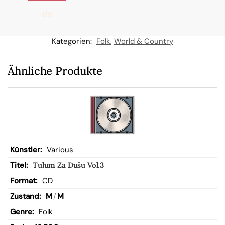
de
n
Kategorien:
Folk
,
World & Country
W
Ähnliche Produkte
ar
en
kor
Various
Tulum Za Dušu Vol.3
b
CD
M
/
M
Folk