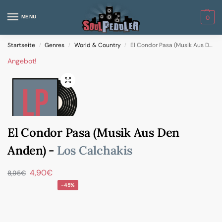
MENU
0
Startseite
Genres
World & Country
El Condor Pasa (Musik Aus Den Anden)
/
/
/
Angebot!
El Condor Pasa (Musik Aus Den
Anden) -
Los Calchakis
4,90
€
8,95
€
-45%