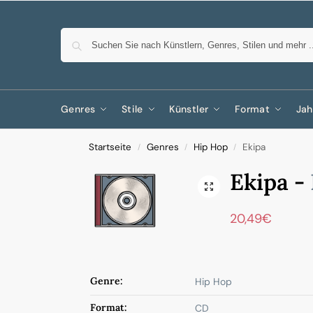
Genres
Stile
Künstler
Format
Jah
Startseite
Genres
Hip Hop
Ekipa
/
/
/
Ekipa -
20,49
€
Genre:
Hip Hop
Format:
CD