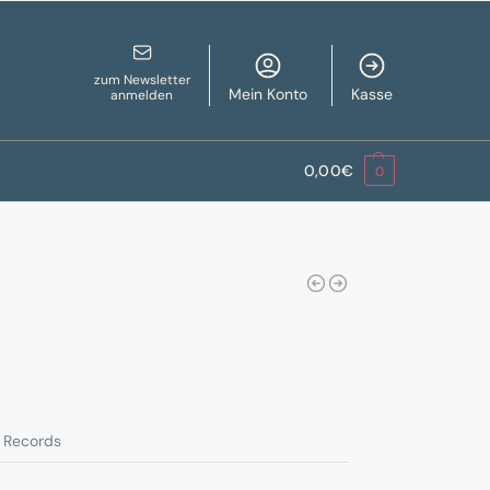
zum Newsletter
Mein Konto
Kasse
anmelden
0,00
€
0
a Records