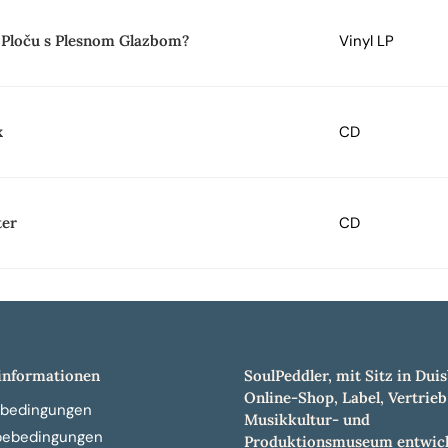
za Ploču s Plesnom Glazbom?
Vinyl LP
x
CD
ter
CD
nformationen
SoulPeddler, mit Sitz in Duis
Online-Shop, Label, Vertrieb
bedingungen
Musikkultur- und
bebedingungen
Produktionsmuseum entwick