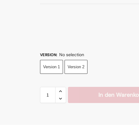
No selection
VERSION
:
Version 1
Version 2
In den Warenko