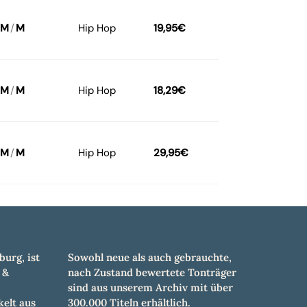
M
/
M
Hip Hop
19,95
€
M
/
M
Hip Hop
18,29
€
M
/
M
Hip Hop
29,95
€
burg, ist
Sowohl neue als auch gebrauchte,
 &
nach Zustand bewertete Tonträger
sind aus unserem Archiv mit über
elt aus
300.000 Titeln erhältlich.