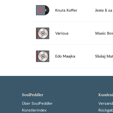
Knuts Koffer
Jeste li 
Various
Music Bo
Edo Maajka
Slušaj Ma
SoulPeddler
Kundeni
Über SoulPeddler
Versand
Künstlerindex
Rückga