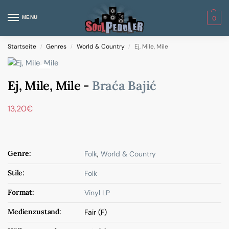
MENU
0
Startseite
Genres
World & Country
Ej, Mile, Mile
/
/
/
Ej, Mile, Mile -
Braća Bajić
13,20
€
Genre:
Folk
,
World & Country
Stile:
Folk
Format:
Vinyl LP
Medienzustand:
Fair (F)