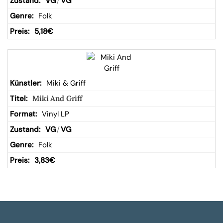
VG
/
VG
Folk
5,18
€
Miki & Griff
Miki And Griff
Vinyl LP
VG
/
VG
Folk
3,83
€