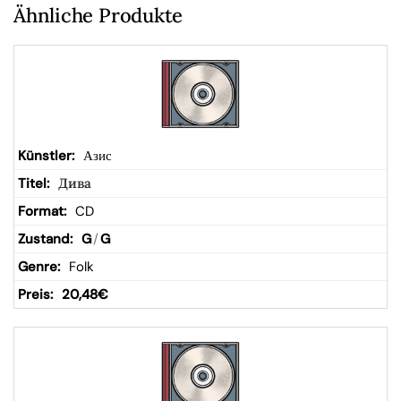
W
Ähnliche Produkte
ar
en
kor
Азис
Дива
b
CD
G
/
G
Folk
20,48
€