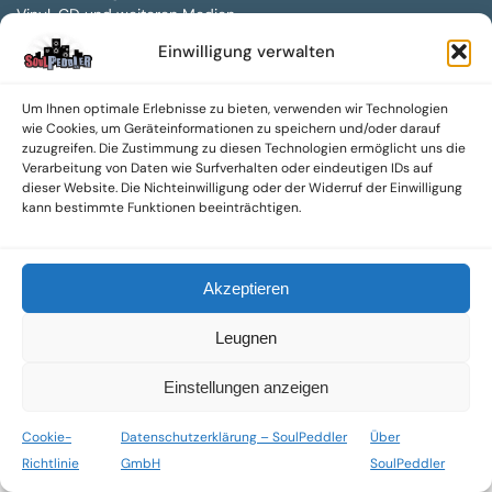
Vinyl, CD und weiteren Medien.
Einwilligung verwalten
Sowohl neue als auch gebrauchte, nach Zustand bewertete
Tonträger sind aus unserem Archiv mit über 300.000
Titeln erhältlich.
Um Ihnen optimale Erlebnisse zu bieten, verwenden wir Technologien
wie Cookies, um Geräteinformationen zu speichern und/oder darauf
Wir setzen uns leidenschaftlich für unabhängige Künstler und
zuzugreifen. Die Zustimmung zu diesen Technologien ermöglicht uns die
Labels ein und bieten hochwertige, maßgeschneiderte Lösungen
Verarbeitung von Daten wie Surfverhalten oder eindeutigen IDs auf
dieser Website. Die Nichteinwilligung oder der Widerruf der Einwilligung
aus über 30 Jahren Erfahrung in der Musikindustrie.
kann bestimmte Funktionen beeinträchtigen.
SoulPeddler Mailorder, Records & Vinyl Production – DUBOX –
Nettirock – Nice Guy Records – MOVA Museum of Vinyl Arts
Akzeptieren
© 2025 SoulPeddler GmbH®
Leugnen
Einstellungen anzeigen
Cookie-
Datenschutzerklärung – SoulPeddler
Über
Richtlinie
GmbH
SoulPeddler