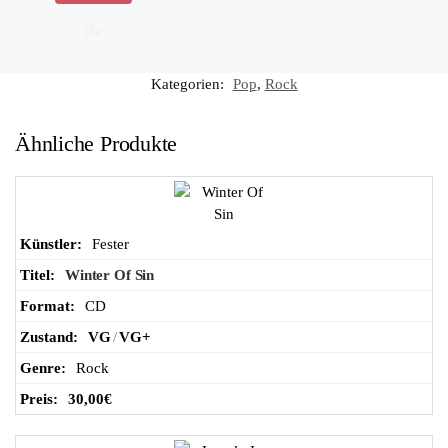
de
n
Kategorien:
Pop
,
Rock
Wa
Ähnliche Produkte
ren
ko
Fester
Winter Of Sin
rb
CD
VG
/
VG+
Rock
30,00
€