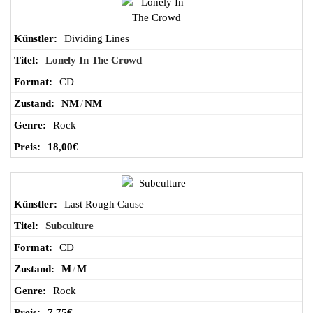
Dividing Lines
Lonely In The Crowd
CD
NM
/
NM
Rock
18,00
€
Last Rough Cause
Subculture
CD
M
/
M
Rock
7,75
€