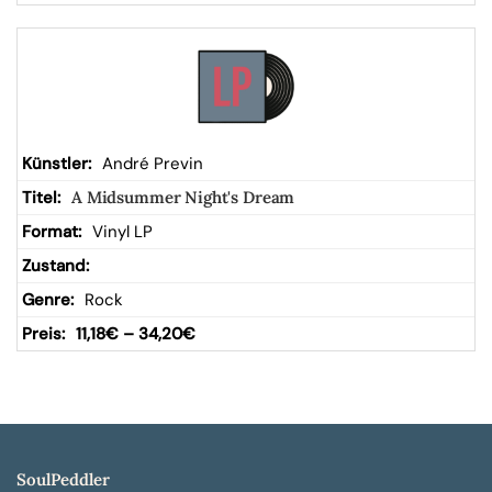
André Previn
A Midsummer Night's Dream
Vinyl LP
Rock
11,18
€
–
34,20
€
SoulPeddler