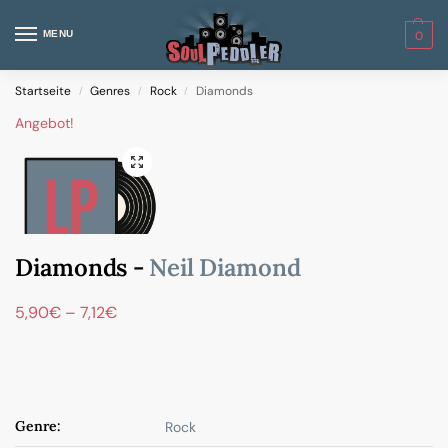
MENU
0
Startseite
Genres
Rock
Diamonds
/
/
/
Angebot!
Diamonds -
Neil Diamond
5,90
€
–
7,12
€
Genre:
Rock