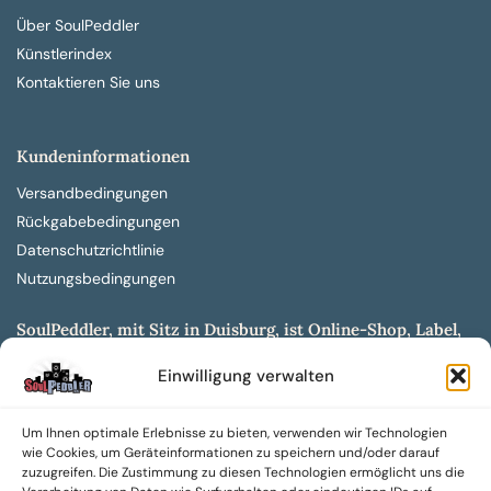
Über SoulPeddler
Künstlerindex
Kontaktieren Sie uns
Kundeninformationen
Versandbedingungen
Rückgabebedingungen
Datenschutzrichtlinie
Nutzungsbedingungen
SoulPeddler, mit Sitz in Duisburg, ist Online-Shop, Label,
Vertrieb & Musikkultur- und Produktionsmuseum
Einwilligung verwalten
entwickelt aus dem SoulPeddler Vinyl-Presswerk und
unserer Online-Gig-Plattform.
Um Ihnen optimale Erlebnisse zu bieten, verwenden wir Technologien
Wir bieten eine breite Auswahl an sowohl hochgradig
wie Cookies, um Geräteinformationen zu speichern und/oder darauf
sammelwürdigen als auch Mainstream-Titeln und -Formaten auf
zuzugreifen. Die Zustimmung zu diesen Technologien ermöglicht uns die
Vinyl, CD und weiteren Medien.