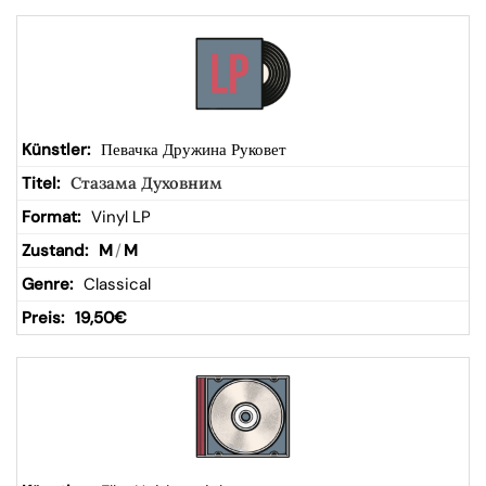
Певачка Дружина Руковет
Стазама Духовним
Vinyl LP
M
/
M
Classical
19,50
€