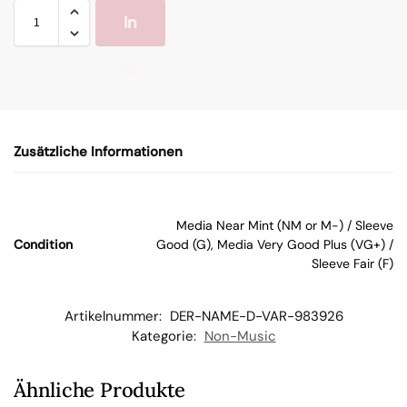
In
de
n
Zusätzliche Informationen
W
ar
Media Near Mint (NM or M-) / Sleeve
Condition
Good (G), Media Very Good Plus (VG+) /
en
Sleeve Fair (F)
kor
Artikelnummer:
DER-NAME-D-VAR-983926
Kategorie:
Non-Music
b
Ähnliche Produkte