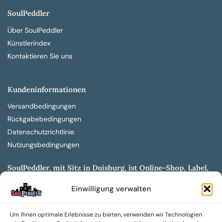
SoulPeddler
Über SoulPeddler
Künstlerindex
Kontaktieren Sie uns
Kundeninformationen
Versandbedingungen
Rückgabebedingungen
Datenschutzrichtlinie
Nutzungsbedingungen
SoulPeddler, mit Sitz in Duisburg, ist Online-Shop, Label,
Vertrieb & Musikkultur- und Produktionsmuseum
Einwilligung verwalten
entwickelt aus dem SoulPeddler Vinyl-Presswerk und
unserer Online-Gig-Plattform.
Um Ihnen optimale Erlebnisse zu bieten, verwenden wir Technologien
Wir bieten eine breite Auswahl an sowohl hochgradig