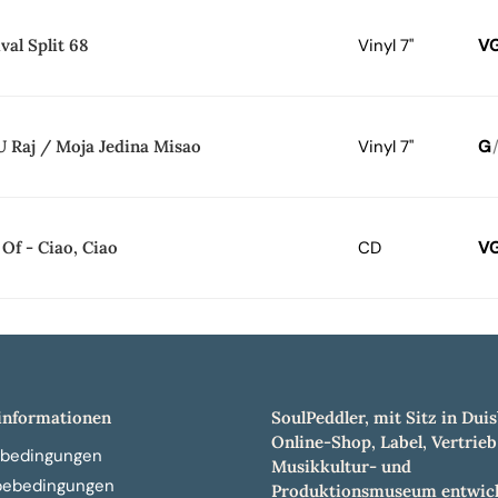
ival Split 68
Vinyl 7"
V
U Raj / Moja Jedina Misao
Vinyl 7"
G
 Of - Ciao, Ciao
CD
V
nformationen
SoulPeddler, mit Sitz in Duis
Online-Shop, Label, Vertrieb
bedingungen
Musikkultur- und
bebedingungen
Produktionsmuseum entwick