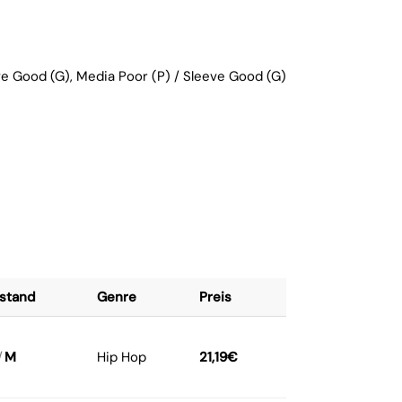
e Good (G), Media Poor (P) / Sleeve Good (G)
stand
Genre
Preis
/
M
Hip Hop
21,19
€