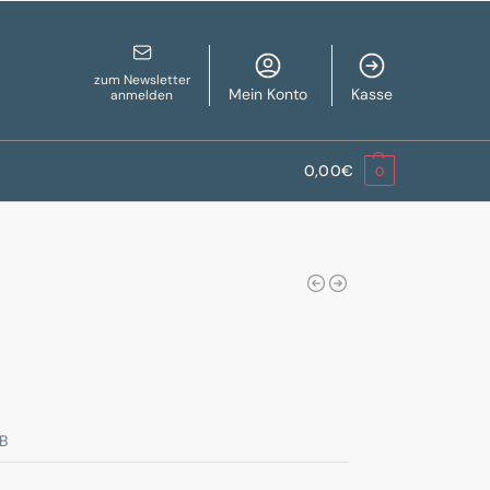
zum Newsletter
Mein Konto
Kasse
anmelden
0,00
€
0
B