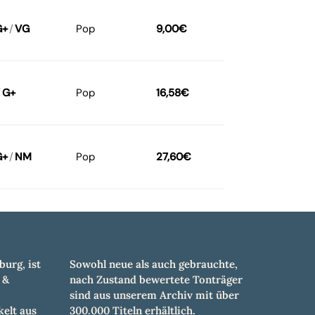
G+
/
VG
Pop
9,00
€
/
G+
Pop
16,58
€
G+
/
NM
Pop
27,60
€
burg, ist
Sowohl neue als auch gebrauchte,
 &
nach Zustand bewertete Tonträger
sind aus unserem Archiv mit über
elt aus
300.000 Titeln erhältlich.