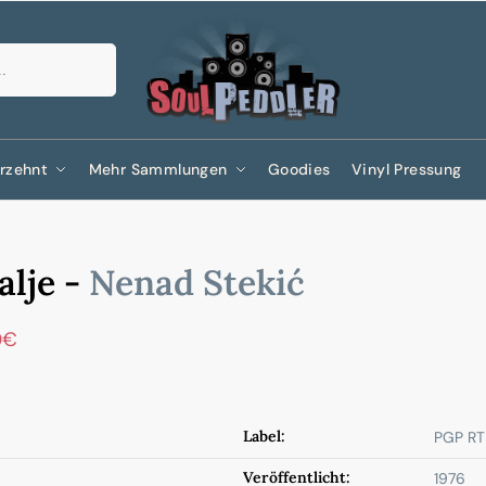
Suchen
rzehnt
Mehr Sammlungen
Goodies
Vinyl Pressung
alje -
Nenad Stekić
0
€
Label:
PGP RT
Veröffentlicht:
1976