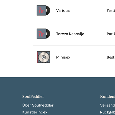
Various
Fest
Tereza Kesovija
Put 
Minisex
Best
SoulPeddler
Kundeni
Über SoulPeddler
Versand
Künstlerindex
Rückga