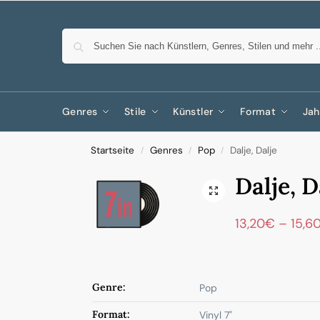
Genres
Stile
Künstler
Format
Jah
Startseite
Genres
Pop
Dalje, Dalje
/
/
/
Dalje, D
13,20
€
–
15,6
Genre:
Pop
Format:
Vinyl 7"