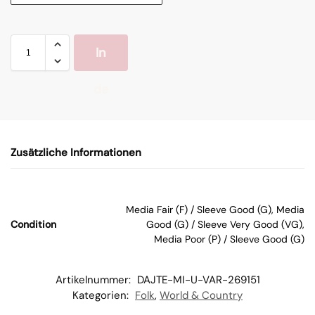
In
de
n
Zusätzliche Informationen
W
ar
Media Fair (F) / Sleeve Good (G), Media
Condition
Good (G) / Sleeve Very Good (VG),
en
Media Poor (P) / Sleeve Good (G)
kor
Artikelnummer:
DAJTE-MI-U-VAR-269151
Kategorien:
Folk
,
World & Country
b