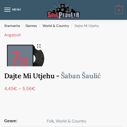
MENU
0
Startseite
Genres
World & Country
Dajte Mi Utjehu
/
/
/
Angebot!
Dajte Mi Utjehu -
Šaban Šaulić
4,45
€
–
5,56
€
Genre:
Folk
,
World & Country