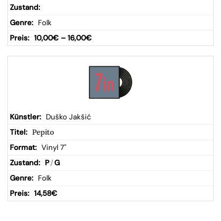
Folk
10,00
€
–
16,00
€
Duško Jakšić
Pepito
Vinyl 7"
P
/
G
Folk
14,58
€