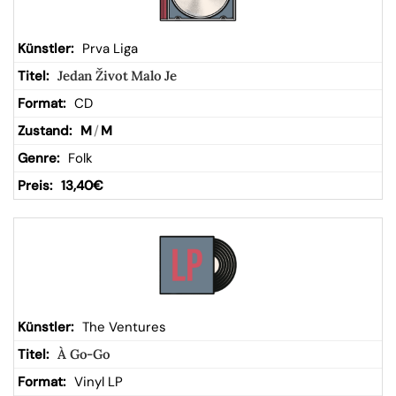
Prva Liga
Jedan Život Malo Je
CD
M
/
M
Folk
13,40
€
The Ventures
À Go-Go
Vinyl LP