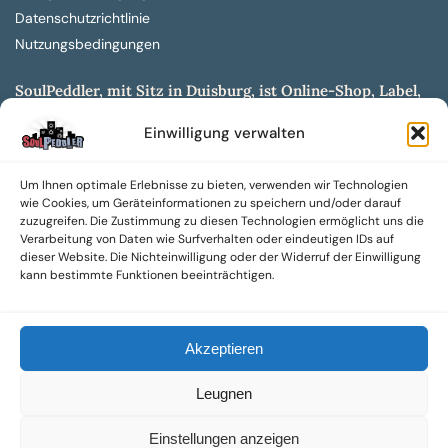
Datenschutzrichtlinie
Nutzungsbedingungen
SoulPeddler, mit Sitz in Duisburg, ist Online-Shop, Label,
Vertrieb & Musikkultur- und Produktionsmuseum
Einwilligung verwalten
entwickelt aus dem SoulPeddler Vinyl-Presswerk und
unserer Online-Gig-Plattform.
Um Ihnen optimale Erlebnisse zu bieten, verwenden wir Technologien
Wir bieten eine breite Auswahl an sowohl hochgradig
wie Cookies, um Geräteinformationen zu speichern und/oder darauf
sammelwürdigen als auch Mainstream-Titeln und -Formaten auf
zuzugreifen. Die Zustimmung zu diesen Technologien ermöglicht uns die
Vinyl, CD und weiteren Medien.
Verarbeitung von Daten wie Surfverhalten oder eindeutigen IDs auf
dieser Website. Die Nichteinwilligung oder der Widerruf der Einwilligung
Sowohl neue als auch gebrauchte, nach Zustand bewertete
kann bestimmte Funktionen beeinträchtigen.
Tonträger sind aus unserem Archiv mit über 300.000
Titeln erhältlich.
Akzeptieren
Wir setzen uns leidenschaftlich für unabhängige Künstler und
Labels ein und bieten hochwertige, maßgeschneiderte Lösungen
Leugnen
aus über 30 Jahren Erfahrung in der Musikindustrie.
SoulPeddler Mailorder, Records & Vinyl Production – DUBOX –
Einstellungen anzeigen