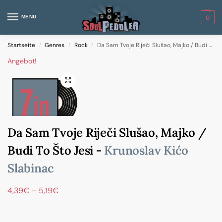
MENU
0
Startseite
Genres
Rock
Da Sam Tvoje Riječi Slušao, Majko / Budi To Što Jesi
/
/
/
Angebot!
Da Sam Tvoje Riječi Slušao, Majko /
Budi To Što Jesi -
Krunoslav Kićo
Slabinac
4,39
€
–
5,19
€