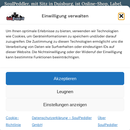
SoulPeddler, mit Sitz in Duisburg, ist Online-Shop, Label,
Vertrieb & Musikkultur- und Produktionsmuseum
Einwilligung verwalten
entwickelt aus dem SoulPeddler Vinyl-Presswerk und
unserer Online-Gig-Plattform.
Um Ihnen optimale Erlebnisse zu bieten, verwenden wir Technologien
Wir bieten eine breite Auswahl an sowohl hochgradig
wie Cookies, um Geräteinformationen zu speichern und/oder darauf
sammelwürdigen als auch Mainstream-Titeln und -Formaten auf
zuzugreifen. Die Zustimmung zu diesen Technologien ermöglicht uns die
Vinyl, CD und weiteren Medien.
Verarbeitung von Daten wie Surfverhalten oder eindeutigen IDs auf
dieser Website. Die Nichteinwilligung oder der Widerruf der Einwilligung
Sowohl neue als auch gebrauchte, nach Zustand bewertete
kann bestimmte Funktionen beeinträchtigen.
Tonträger sind aus unserem Archiv mit über 300.000
Titeln erhältlich.
Akzeptieren
Wir setzen uns leidenschaftlich für unabhängige Künstler und
Labels ein und bieten hochwertige, maßgeschneiderte Lösungen
Leugnen
aus über 30 Jahren Erfahrung in der Musikindustrie.
SoulPeddler Mailorder, Records & Vinyl Production – DUBOX –
Einstellungen anzeigen
Nettirock – Nice Guy Records – MOVA Museum of Vinyl Arts
Cookie-
Datenschutzerklärung – SoulPeddler
Über
© 2025 SoulPeddler GmbH®
Richtlinie
GmbH
SoulPeddler