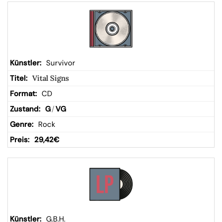
Survivor
Vital Signs
CD
G
/
VG
Rock
29,42
€
G.B.H.