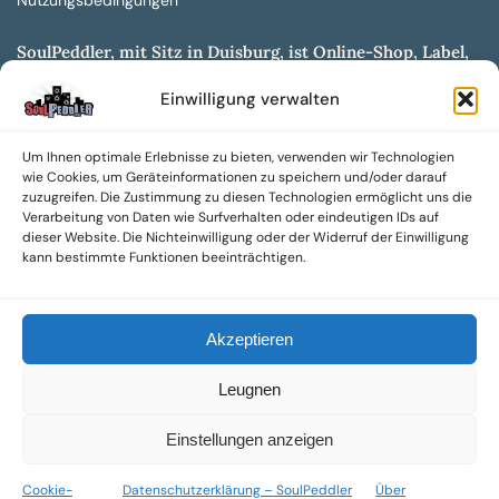
Nutzungsbedingungen
SoulPeddler, mit Sitz in Duisburg, ist Online-Shop, Label,
Vertrieb & Musikkultur- und Produktionsmuseum
Einwilligung verwalten
entwickelt aus dem SoulPeddler Vinyl-Presswerk und
unserer Online-Gig-Plattform.
Um Ihnen optimale Erlebnisse zu bieten, verwenden wir Technologien
Wir bieten eine breite Auswahl an sowohl hochgradig
wie Cookies, um Geräteinformationen zu speichern und/oder darauf
sammelwürdigen als auch Mainstream-Titeln und -Formaten auf
zuzugreifen. Die Zustimmung zu diesen Technologien ermöglicht uns die
Vinyl, CD und weiteren Medien.
Verarbeitung von Daten wie Surfverhalten oder eindeutigen IDs auf
dieser Website. Die Nichteinwilligung oder der Widerruf der Einwilligung
Sowohl neue als auch gebrauchte, nach Zustand bewertete
kann bestimmte Funktionen beeinträchtigen.
Tonträger sind aus unserem Archiv mit über 300.000
Titeln erhältlich.
Akzeptieren
Wir setzen uns leidenschaftlich für unabhängige Künstler und
Labels ein und bieten hochwertige, maßgeschneiderte Lösungen
Leugnen
aus über 30 Jahren Erfahrung in der Musikindustrie.
SoulPeddler Mailorder, Records & Vinyl Production – DUBOX –
Einstellungen anzeigen
Nettirock – Nice Guy Records – MOVA Museum of Vinyl Arts
Cookie-
Datenschutzerklärung – SoulPeddler
Über
© 2025 SoulPeddler GmbH®