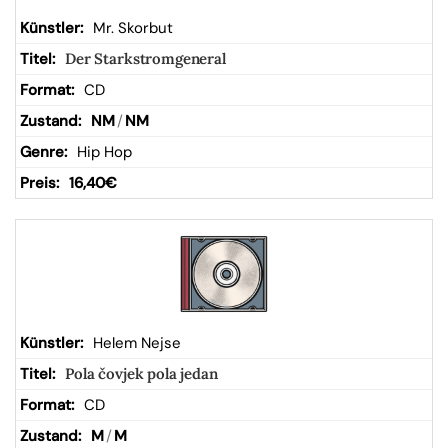
Mr. Skorbut
Der Starkstromgeneral
CD
NM
/
NM
Hip Hop
16,40
€
Helem Nejse
Pola čovjek pola jedan
CD
M
/
M