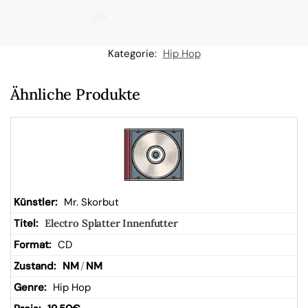
de
n
Kategorie:
Hip Hop
W
Ähnliche Produkte
ar
en
kor
Mr. Skorbut
Electro Splatter Innenfutter
b
CD
NM
/
NM
Hip Hop