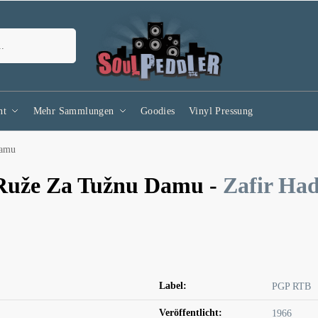
Suchen
nt
Mehr Sammlungen
Goodies
Vinyl Pressung
Damu
Ruže Za Tužnu Damu -
Zafir Ha
Label:
PGP RTB
Veröffentlicht:
1966