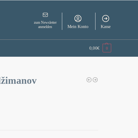
zum Newsletter
Mein Konto
Kasse
anmelden
0,00
€
0
džimanov