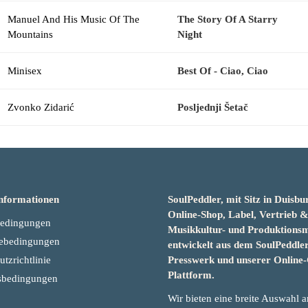
Manuel And His Music Of The
The Story Of A Starry
Mountains
Night
Minisex
Best Of - Ciao, Ciao
Zvonko Zidarić
Posljednji Šetač
nformationen
SoulPeddler, mit Sitz in Duisbur
Online-Shop, Label, Vertrieb 
bedingungen
Musikkultur- und Produktion
ebedingungen
entwickelt aus dem SoulPeddler
Presswerk und unserer Online-
tzrichtlinie
Plattform.
sbedingungen
Wir bieten eine breite Auswahl 