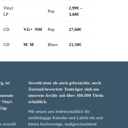
Vinyl
2,99
€
–
Pop
LP
3,68
€
CD
VG+
/
NM
Pop
27,60
€
CD
M
/
M
Blues
21,50
€
g, ist
Sowohl neue als auch gebrauchte, nach
&
Zustand bewertete Tonträger sind aus
smuseum
unserem Archiv mit über 300.000 Titeln
 Vinyl-
erhältlich.
Gig-
Wir setzen uns leidenschaftlich für
unabhängige Künstler und Labels ein und
an sowohl
bieten hochwertige, maßgeschneiderte