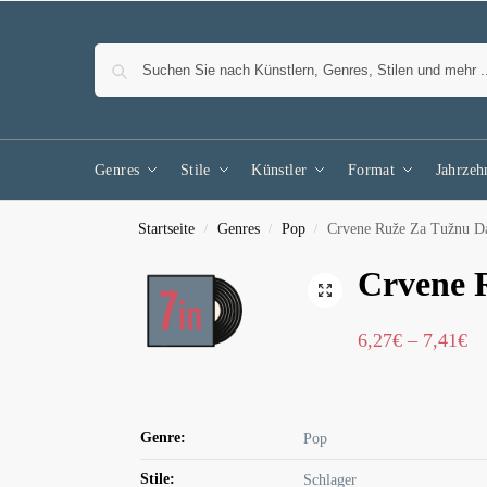
Genres
Stile
Künstler
Format
Jahrzeh
Startseite
Genres
Pop
Crvene Ruže Za Tužnu 
/
/
/
Crvene 
6,27
€
–
7,41
€
Genre:
Pop
Stile:
Schlager