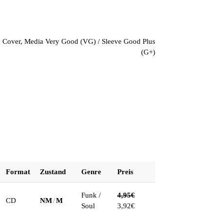
e No Cover, Media Very Good (VG) / Sleeve Good Plus
(G+)
Format
Zustand
Genre
Preis
Funk /
4,95
€
CD
NM
/
M
Soul
3,92
€