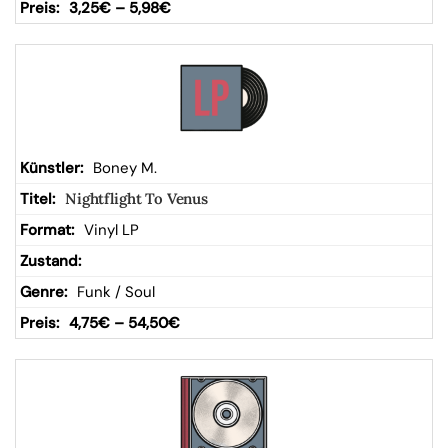
3,25
€
–
5,98
€
Boney M.
Nightflight To Venus
Vinyl LP
Funk / Soul
4,75
€
–
54,50
€