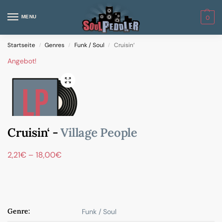
MENU
0
Startseite
Genres
Funk / Soul
Cruisin‘
/
/
/
Angebot!
Cruisin‘ -
Village People
2,21
€
–
18,00
€
Genre:
Funk / Soul