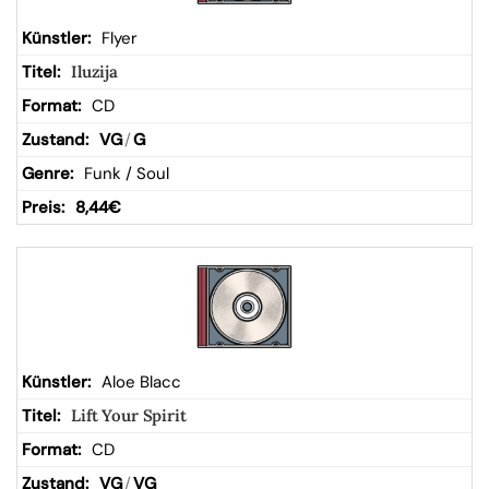
Flyer
Iluzija
CD
VG
/
G
Funk / Soul
8,44
€
Aloe Blacc
Lift Your Spirit
CD
VG
/
VG