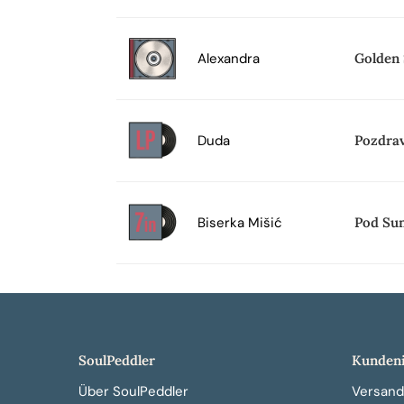
Alexandra
Golden 
Duda
Pozdra
Biserka Mišić
Pod Su
SoulPeddler
Kundeni
Über SoulPeddler
Versand