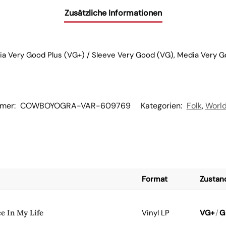
Zusätzliche Informationen
a Very Good Plus (VG+) / Sleeve Very Good (VG), Media Very G
mmer:
COWBOYOGRA-VAR-609769
Kategorien:
Folk
,
World
Format
Zustan
e In My Life
Vinyl LP
VG+
/
G