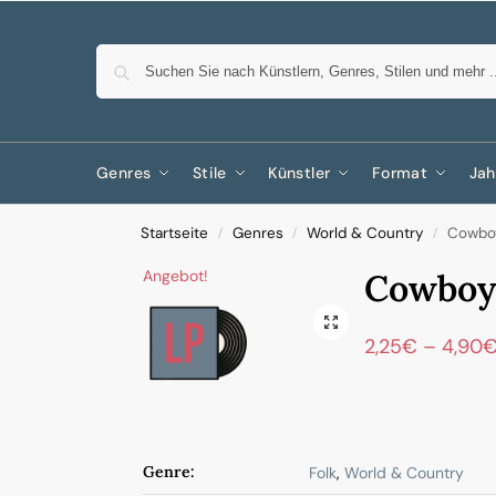
Genres
Stile
Künstler
Format
Jah
Startseite
Genres
World & Country
Cowbo
/
/
/
Angebot!
Cowboy
2,25
€
–
4,90
Genre:
Folk
,
World & Country