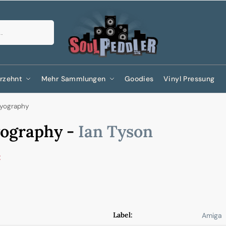
Suchen
rzehnt
Mehr Sammlungen
Goodies
Vinyl Pressung
yography
ography -
Ian Tyson
€
Label:
Amiga