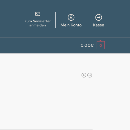
zum Newsletter
Mein Konto
Kasse
anmelden
0,00
€
0