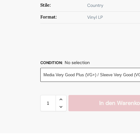
Stile:
Country
Format:
Vinyl LP
No selection
CONDITION
:
Media Very Good Plus (VG+) / Sleeve Very Good (V
In den Warenko