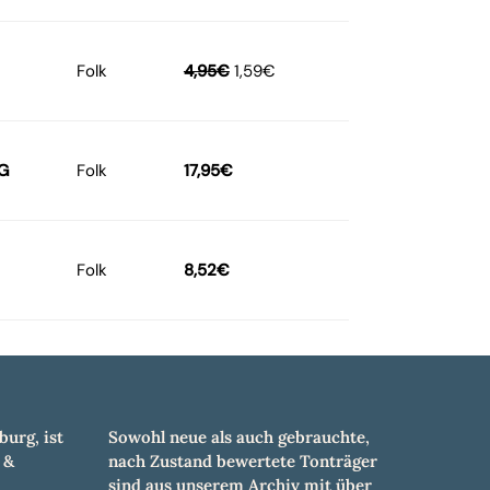
Folk
4,95
€
1,59
€
G
Folk
17,95
€
Folk
8,52
€
burg, ist
Sowohl neue als auch gebrauchte,
 &
nach Zustand bewertete Tonträger
sind aus unserem Archiv mit über