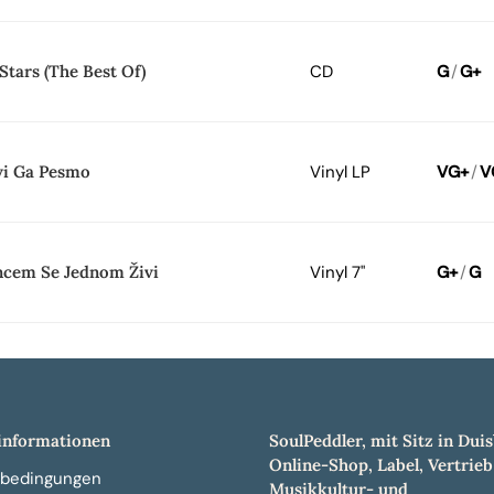
Stars (The Best Of)
CD
G
/
G+
vi Ga Pesmo
Vinyl LP
VG+
/
V
ncem Se Jednom Živi
Vinyl 7"
G+
/
G
nformationen
SoulPeddler, mit Sitz in Duis
Online-Shop, Label, Vertrieb
bedingungen
Musikkultur- und