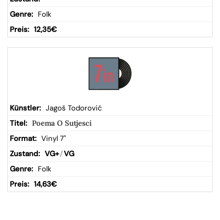
Folk
12,35
€
Jagoš Todorović
Poema O Sutjesci
Vinyl 7"
VG+
/
VG
Folk
14,63
€