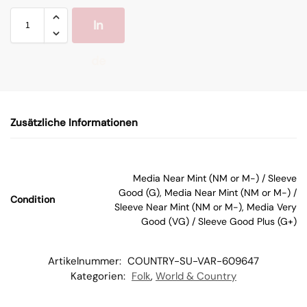
In
de
n
Zusätzliche Informationen
W
ar
Media Near Mint (NM or M-) / Sleeve
Good (G), Media Near Mint (NM or M-) /
Condition
en
Sleeve Near Mint (NM or M-), Media Very
Good (VG) / Sleeve Good Plus (G+)
kor
Artikelnummer:
COUNTRY-SU-VAR-609647
b
Kategorien:
Folk
,
World & Country