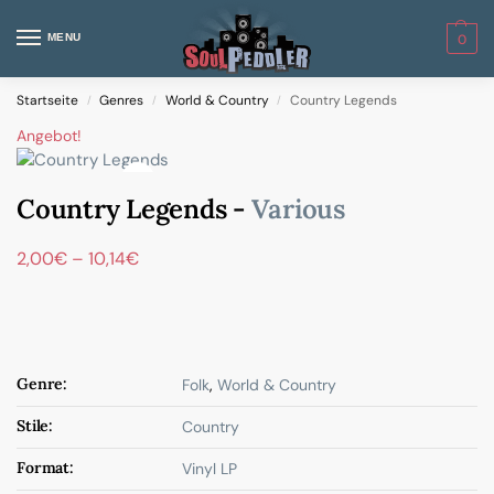
MENU
0
Startseite
Genres
World & Country
Country Legends
/
/
/
Angebot!
Country Legends -
Various
2,00
€
–
10,14
€
Genre:
Folk
,
World & Country
Stile:
Country
Format:
Vinyl LP