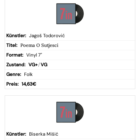
Jagoš Todorović
Poema O Sutjesci
Vinyl 7"
VG+
/
VG
Folk
14,63
€
Biserka Mišić