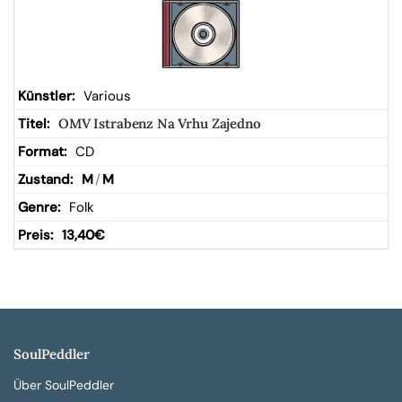
Various
OMV Istrabenz Na Vrhu Zajedno
CD
M
/
M
Folk
13,40
€
SoulPeddler
Über SoulPeddler