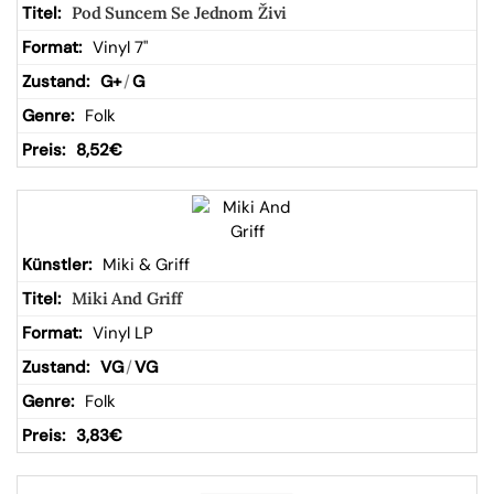
Pod Suncem Se Jednom Živi
Vinyl 7"
G+
/
G
Folk
8,52
€
Miki & Griff
Miki And Griff
Vinyl LP
VG
/
VG
Folk
3,83
€