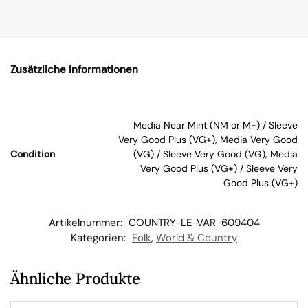
de
n
Zusätzliche Informationen
W
ar
Media Near Mint (NM or M-) / Sleeve
Very Good Plus (VG+), Media Very Good
en
Condition
(VG) / Sleeve Very Good (VG), Media
Very Good Plus (VG+) / Sleeve Very
Good Plus (VG+)
kor
b
Artikelnummer:
COUNTRY-LE-VAR-609404
Kategorien:
Folk
,
World & Country
Ähnliche Produkte