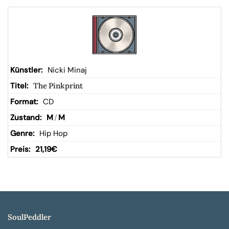
Nicki Minaj
The Pinkprint
CD
M
/
M
Hip Hop
21,19
€
SoulPeddler