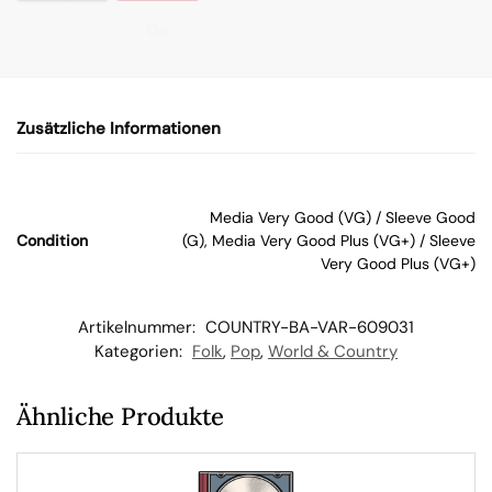
de
n
Zusätzliche Informationen
W
ar
Media Very Good (VG) / Sleeve Good
Condition
(G), Media Very Good Plus (VG+) / Sleeve
en
Very Good Plus (VG+)
kor
Artikelnummer:
COUNTRY-BA-VAR-609031
Kategorien:
Folk
,
Pop
,
World & Country
b
Ähnliche Produkte