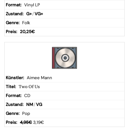
Vinyl LP
G+
/
VG+
Folk
20,25
€
Aimee Mann
Two Of Us
CD
NM
/
VG
Pop
4,95
€
3,19
€