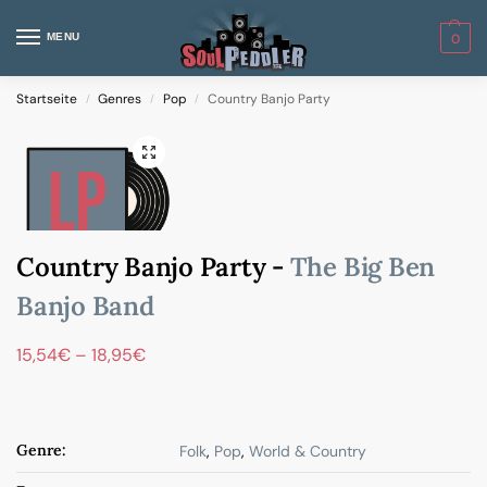
MENU
0
Startseite
Genres
Pop
Country Banjo Party
/
/
/
Country Banjo Party -
The Big Ben
Banjo Band
15,54
€
–
18,95
€
Genre:
Folk
,
Pop
,
World & Country