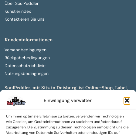
Über SoulPeddler
Künstlerindex
Kontaktieren Sie uns
Kundeninformationen
Versandbedingungen
Rückgabebedingungen
Datenschutzrichtlinie
Nutzungsbedingungen
SoulPeddler, mit Sitz in Duisburg, ist Online-Shop, Label,
Vertrieb & Musikkultur- und Produktionsmuseum
Einwilligung verwalten
entwickelt aus dem SoulPeddler Vinyl-Presswerk und
unserer Online-Gig-Plattform.
Um Ihnen optimale Erlebnisse zu bieten, verwenden wir Technologien
Wir bieten eine breite Auswahl an sowohl hochgradig
wie Cookies, um Geräteinformationen zu speichern und/oder darauf
sammelwürdigen als auch Mainstream-Titeln und -Formaten auf
zuzugreifen. Die Zustimmung zu diesen Technologien ermöglicht uns die
Vinyl, CD und weiteren Medien.
Verarbeitung von Daten wie Surfverhalten oder eindeutigen IDs auf