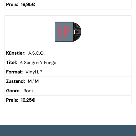
19,95
€
A.S.C.O.
A Sangre Y Fuego
Vinyl LP
M
/
M
Rock
16,25
€