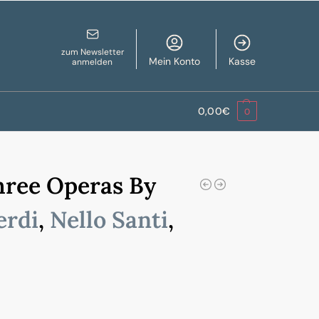
zum Newsletter
Mein Konto
Kasse
anmelden
0,00
€
0
hree Operas By
erdi
,
Nello Santi
,