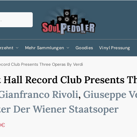
Suchen
rzehnt
Mehr Sammlungen
Goodies
Vinyl Pressung
ecord Club Presents Three Operas By Verdi
 Hall Record Club Presents T
Gianfranco Rivoli
,
Giuseppe V
er Der Wiener Staatsoper
0
€