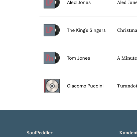
Aled Jones
Aled Jon
The King's Singers
Christma
Tom Jones
A Minute
Giacomo Puccini
Turandot
SoulPeddler
Kundeni