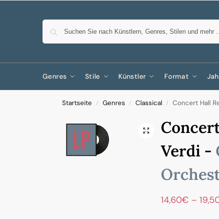
Genres
Stile
Künstler
Format
Jah
Startseite
Genres
Classical
Concert Hall R
/
/
/
Concert
Verdi -
Orchest
14,60
€
–
19,5