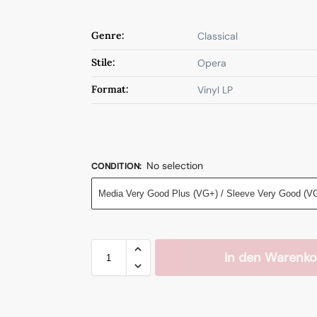
Genre:
Classical
Stile:
Opera
Format:
Vinyl LP
No selection
CONDITION
:
Media Very Good Plus (VG+) / Sleeve Very Good (V
In den Warenko