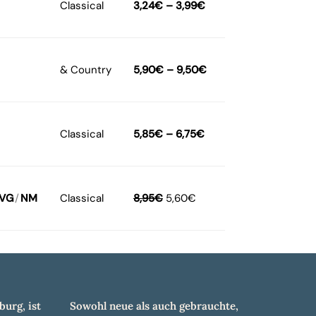
Classical
3,24
€
–
3,99
€
& Country
5,90
€
–
9,50
€
Classical
5,85
€
–
6,75
€
VG
/
NM
Classical
8,95
€
5,60
€
burg, ist
Sowohl neue als auch gebrauchte,