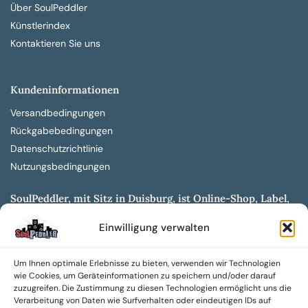
Über SoulPeddler
Künstlerindex
Kontaktieren Sie uns
Kundeninformationen
Versandbedingungen
Rückgabebedingungen
Datenschutzrichtlinie
Nutzungsbedingungen
SoulPeddler, mit Sitz in Duisburg, ist Online-Shop, Label,
Vertrieb & Musikkultur- und Produktionsmuseum
Einwilligung verwalten
entwickelt aus dem SoulPeddler Vinyl-Presswerk und
unserer Online-Gig-Plattform.
Um Ihnen optimale Erlebnisse zu bieten, verwenden wir Technologien
Wir bieten eine breite Auswahl an sowohl hochgradig
wie Cookies, um Geräteinformationen zu speichern und/oder darauf
sammelwürdigen als auch Mainstream-Titeln und -Formaten auf
zuzugreifen. Die Zustimmung zu diesen Technologien ermöglicht uns die
Vinyl, CD und weiteren Medien.
Verarbeitung von Daten wie Surfverhalten oder eindeutigen IDs auf