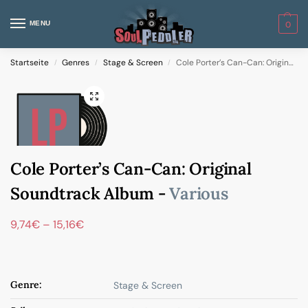
MENU
0
Startseite
Genres
Stage & Screen
Cole Porter’s Can-Can: Original Soundtrack Album
/
/
/
Cole Porter’s Can-Can: Original
Soundtrack Album -
Various
9,74
€
–
15,16
€
Genre:
Stage & Screen