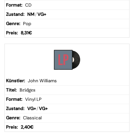
CD
NM
/
VG+
Pop
8,31
€
John Williams
Bridges
Vinyl LP
VG+
/
VG+
Classical
2,40
€