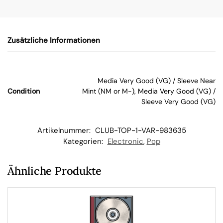
n
Zusätzliche Informationen
W
ar
Media Very Good (VG) / Sleeve Near
Condition
Mint (NM or M-), Media Very Good (VG) /
en
Sleeve Very Good (VG)
kor
Artikelnummer:
CLUB-TOP-1-VAR-983635
Kategorien:
Electronic
,
Pop
b
Ähnliche Produkte