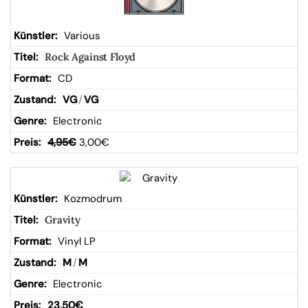
Various
Rock Against Floyd
CD
VG
/
VG
Electronic
4,95
€
3,00
€
Kozmodrum
Gravity
Vinyl LP
M
/
M
Electronic
23,50
€