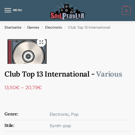
MENU
0
Startseite
Genres
Electronic
Club Top 13 International
/
/
/
Club Top 13 International -
Various
13,50
€
–
20,79
€
Genre:
Electronic
,
Pop
Stile:
Synth-pop