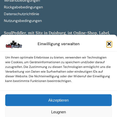
Versandbedingungen
Rückgabebedingungen
Datenschutzrichtlinie
Nutzungsbedingungen
SoulPeddler, mit Sitz in Duisburg, ist Online-Shop, Label,
Vertrieb & Musikkultur- und Produktionsmuseum
Einwilligung verwalten
entwickelt aus dem SoulPeddler Vinyl-Presswerk und
unserer Online-Gig-Plattform.
Um Ihnen optimale Erlebnisse zu bieten, verwenden wir Technologien
Wir bieten eine breite Auswahl an sowohl hochgradig
wie Cookies, um Geräteinformationen zu speichern und/oder darauf
sammelwürdigen als auch Mainstream-Titeln und -Formaten auf
zuzugreifen. Die Zustimmung zu diesen Technologien ermöglicht uns die
Vinyl, CD und weiteren Medien.
Verarbeitung von Daten wie Surfverhalten oder eindeutigen IDs auf
dieser Website. Die Nichteinwilligung oder der Widerruf der Einwilligung
Sowohl neue als auch gebrauchte, nach Zustand bewertete
kann bestimmte Funktionen beeinträchtigen.
Tonträger sind aus unserem Archiv mit über 300.000
Titeln erhältlich.
Akzeptieren
Wir setzen uns leidenschaftlich für unabhängige Künstler und
Labels ein und bieten hochwertige, maßgeschneiderte Lösungen
Leugnen
aus über 30 Jahren Erfahrung in der Musikindustrie.