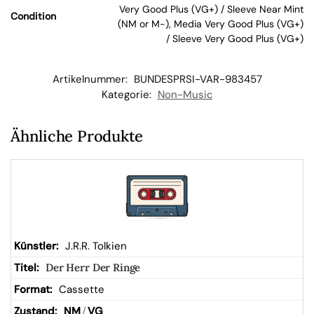
Very Good Plus (VG+) / Sleeve Near Mint
Condition
en
(NM or M-), Media Very Good Plus (VG+)
/ Sleeve Very Good Plus (VG+)
kor
Artikelnummer:
BUNDESPRSI-VAR-983457
b
Kategorie:
Non-Music
Ähnliche Produkte
J.R.R. Tolkien
Der Herr Der Ringe
Cassette
NM
/
VG