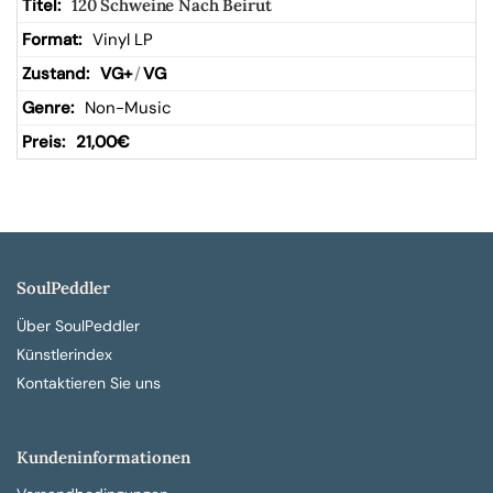
120 Schweine Nach Beirut
Vinyl LP
VG+
/
VG
Non-Music
21,00
€
SoulPeddler
Über SoulPeddler
Künstlerindex
Kontaktieren Sie uns
Kundeninformationen